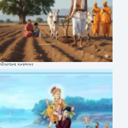
પીપરલાના કાનાભગત