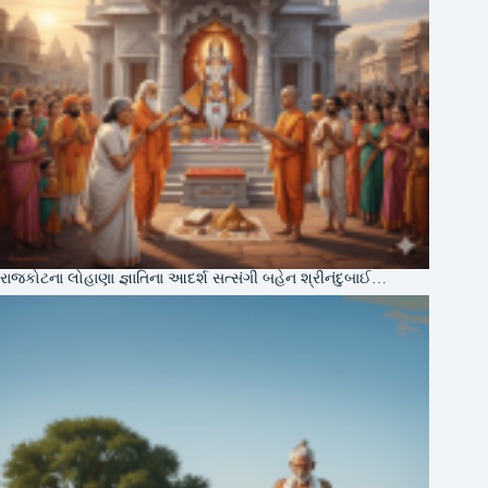
રાજકોટના લોહાણા જ્ઞાતિના આદર્શ સત્સંગી બહેન શ્રીનંદુબાઈ…