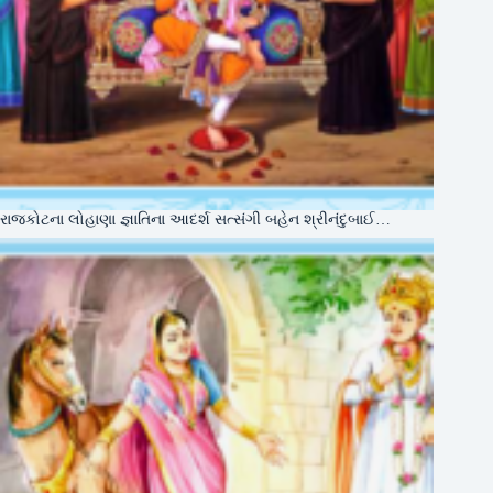
રાજકોટના લોહાણા જ્ઞાતિના આદર્શ સત્સંગી બહેન શ્રીનંદુબાઈ…