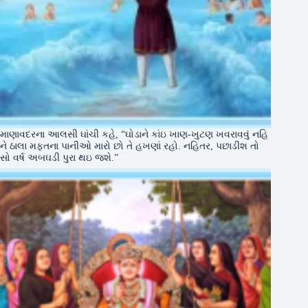
માણાવદરના આલસી ઘાંચી કહે, “ઘોડાને કાંઇ ખાણ-ખુટણ ખવરાવવું નહિ
ને ઠાલા મફતના પાનીઓ મારો છો તે હખણાં રહો. નહિતર, પછાડીશ તો
સો વર્ષ અબઘડી પુરા થઇ જશે.”