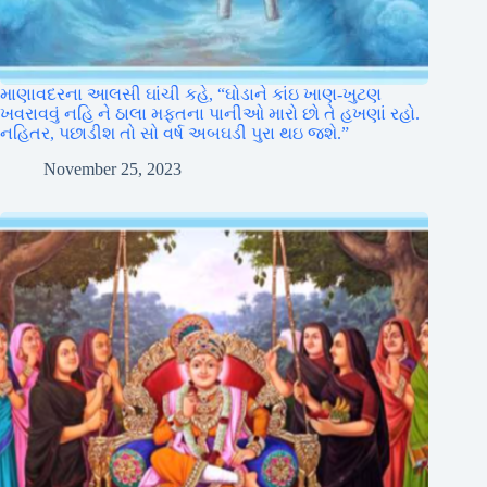
માણાવદરના આલસી ઘાંચી કહે, “ઘોડાને કાંઇ ખાણ-ખુટણ
ખવરાવવું નહિ ને ઠાલા મફતના પાનીઓ મારો છો તે હખણાં રહો.
નહિતર, પછાડીશ તો સો વર્ષ અબઘડી પુરા થઇ જશે.”
November 25, 2023