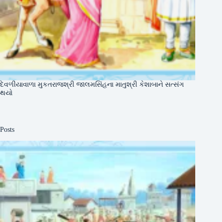
દેવળીયાવાળા મુકતરાજશ્રી જાલમસિંહના માતુશ્રી કેશાબાને સત્સંગ
થયો
Posts