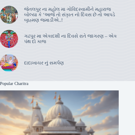
જેતલપુર ના મહોલ મા ગોવિંદસ્વામીને મહારાજ
બોલ્યા કે ‘આજે તો સંકૃાત નો દિવસ છે તો આપડે
બૃાહ્મણ જમાડીએ..!
ગઢપુર મા એકાદશી ના દિવસે રાતે જાગરણ – એક
પંથ દો કાજ
દાદાખાચર નું સમર્પણ
Popular Charitra