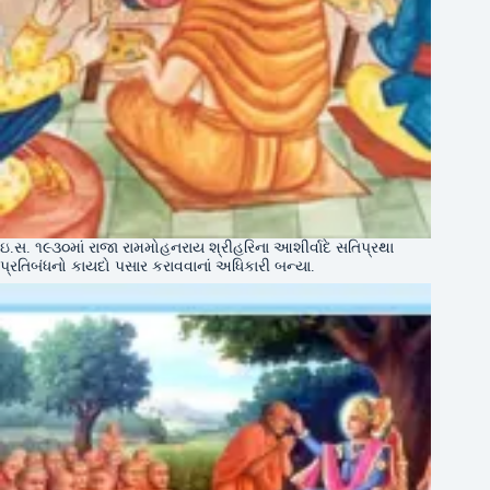
ઇ.સ. ૧૯૩૦માં રાજા રામમોહનરાય શ્રીહરિના આશીર્વાદે સતિપ્રથા
પ્રતિબંધનો કાયદો પસાર કરાવવાનાં અધિકારી બન્યા.