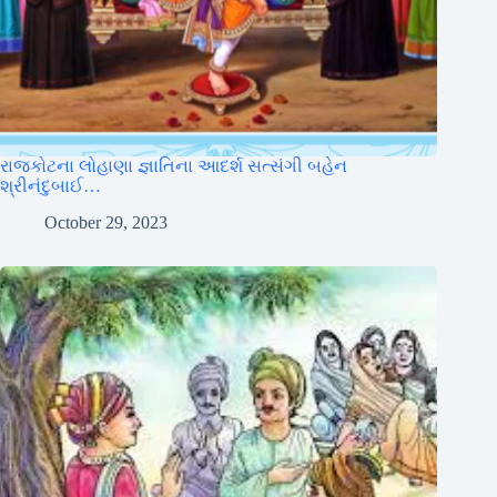
રાજકોટના લોહાણા જ્ઞાતિના આદર્શ સત્સંગી બહેન
શ્રીનંદુબાઈ…
October 29, 2023