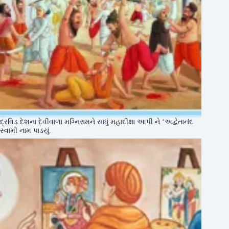
દ્રવિડ દેશના દેવીવાળા મગ્નિરામને સાધું મહાદીક્ષા આપી ને ‘અદ્વેતાનંદ
સ્વામી નામ પાડયું.