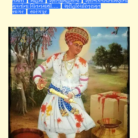
તમારી
મહિમા
શ્રીજીમહારાજ
શ્રીભકતચિંતામણીના
મુકતોના ચિંતનમાંથી….
શ્રીહરિચરિત્રામૃત
સાગર
સારંગપુર