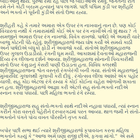
બાઈઓનું થાય. પુરુષો રમી રહે પછી જ બાઈઓએ રમવું. જગતની રીતે
રમે તેને કોટી બ્રહ્મ હત્યાનું પાપ લાગશે. પછી પશ્ચિમ કુંડી પર શ્રીહરિ
અને ભક્તો ને પૂર્વની કુંડીએ સંતો ઉભા રહ્યા.
શ્રીહરી કહે કે તમારે અમારા એક ઉપર રંગ નાખવાનું તાન છે. પણ કોઈ
વિચારતા નથી કે તમારામાંથી કોઈ એક પર રંગ નાખીએ તો શું થાય ? તે
સમજીને અમારા ઉપર રંગ નાખજો. વિવેક રાખજો. પાર્ષદો એ અમારી ચારે
બાજુ કોટની પેઠે રહેવું. શ્રીજીમહારાજે જય ઘોષ કર્યો એ સમયે કાઠી
અને પાર્ષદોએ બંધુકો ફોડી ને અવાજો કર્યા. સંતોએ શ્રીજીમહારાજ
ઉપર ગુલાલ ઉડાડીયો. રંગની ધૂમ મચી. આકાશમાં દેવતાઓ મહારાજની
દિવ્ય રંગ લીલાના દર્શને આવ્યા. શ્રીજીમહારાજ સોનાની પિચકારીથી
સંતો ઉપર કેસુડાનું કેસરી પાણી ઉડાડતા હતા. વિવિધ કલરથી
શ્રીજીમહારાજના શ્વેત વસ્ત્રો રંગબેરંગી બની ગયા. સંતોએ મહારાજનું
મુખારવિંદ ગુલાલથી ગુલાબી કરી દીધું . રંગોત્સવ લીલા આશરે એક પહોર
ચાલી. સહુ કોઇ એટલા રંગે રમ્યા કે કોઈ કોઈના ચહેરા ઓળખી શકાતા
ન હતા. શ્રીજીમહારાજે આજ્ઞા કરી એટલે સહુ સંતો-ભક્તો નદીએ
સ્નાન કરવા પધાર્યા. પછી મહિલા ભક્તો રંગે રમ્યા.
શ્રીજીમહારાજ સહુ સંતો-ભકતો સાથે નદીએ નહાવા પધાર્યા, ત્યાં સ્નાન
કરીને કોરા વસ્ત્રો પહેરીને દરબારગઢમાં પરત આવ્યા. થાળ જમી ને સંતો-
ભક્તોને પંગતે પાંચ વખત પીરસીને તૃપ્ત કર્યા.
બપોર પછી સભા થઈ ત્યારે શ્રીજીમહારાજે કૃપાવચન કરતા મહિલા
ભક્તોને કહ્યું કે “આજ અમે ઘણા રાજી છીએ, ફગવા માંગો.” એ સમે