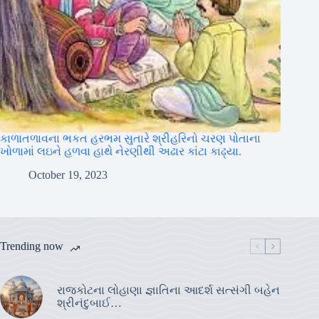
કાળાતળાવના ભકત હરભમ સુતારે શ્રીહરિનો ચરણ પોતાના
ખોળામાં લઇને હળવા હાથે નેરણીથી અઢાર કાંટા કાઢ્યા.
October 19, 2023
Trending now
રાજકોટના લોહાણા જ્ઞાતિના આદર્શ સત્સંગી બહેન
શ્રીનંદુબાઈ…