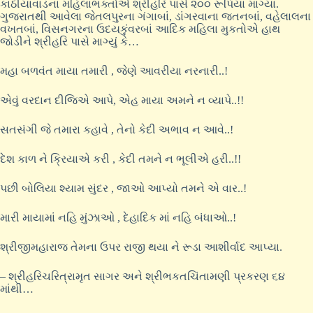
કાઠીયાવાડના મહિલાભક્તોએ શ્રીહરિ પાસે ૨૦૦ રૂપિયા માંગ્યા.
ગુજરાતથી આવેલા જેતલપુરના ગંગાબાં, ડાંગરવાના જતનબાં, વહેલાલના
વખતબાં, વિસનગરના ઉદયકુંવરબાં આદિક મહિલા મુકતોએ હાથ
જોડીને શ્રીહરિ પાસે માગ્યું કે…
મહા બળવંત માયા તમારી , જેણે આવરીયા નરનારી..!
એવું વરદાન દીજિએ આપે, એહ માયા અમને ન વ્યાપે..!!
સતસંગી જે તમારા કહાવે , તેનો કેદી અભાવ ન આવે..!
દેશ કાળ ને ક્રિયાએ કરી , કેદી તમને ન ભૂલીએ હરી..!!
પછી બોલિયા શ્યામ સુંદર , જાઓ આપ્યો તમને એ વાર..!
મારી માયામાં નહિ મુંઝાઓ , દેહાદિક માં નહિ બંધાઓ..!
શ્રીજીમહારાજ તેમના ઉપર રાજી થયા ને રૂડા આશીર્વાદ આપ્યા.
– શ્રીહરિચરિત્રામૃત સાગર અને શ્રીભકતચિંતામણી પ્રકરણ ૬૪
માંથી…