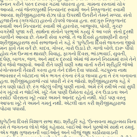
સ્નાન કરીને પરત દરબાર ગઢમાં પધારતા હતા. ગામના રસ્તામાં ચોક
આવ્યો. ત્યાં જેતલપુરથી નિત્યાનંદ સ્વામી અને નિષ્કુળાનંદ સ્વામી
આવ્યા. શ્રીજીમહારાજ રોઝા ઘોડા ઉપરથી ઉતરીને તેમને મળ્યા. સંતો
હજારીના (ગલગોટા) હારનો ટોપલો લાવ્યા હતા. સદગુરુ નિષ્કુળાનંદ
સ્વામી અને નિત્યાનંદ સ્વામી એ હારતોરા, બાજુબંધ, પોચી, ગુચ્છ
વગરેથી પૂજા કરી. સાથેના સંતોને પ્રભુએ કહ્યું કે આ બન્ને સંતો દુરથી
ચાલીને આવ્યા છે. તેમની સેવા કરજો. તે જ દિવસે હુતાશણીની રાત્રે
શ્રીજીમહારાજ સર્વ સભાજનો ને કહે કે ‘ધુળેટીના દિવસે જગતના જીવો
મન ફાવે તેમ વર્તે છે. કાદવ, ગોબર, ગારો ઉડાડે છે. ગાળો બોલે. દારૂ પીધો
હોય તેમ ઉન્માત્ત થાયછે. વિવાહ, ફાગનો દિવસ, ભાંડભવાઈ, યુવતી,
દર્પણ, બાળક, જળ, અને માદક દ્રવ્યો એમાં જે મનને નિયમમાં રાખે તેને
દેવ જેવો જણાવો. આવી રીતે ઘણી ઘણી કથા વાર્તા કરીને શ્રીહરિ જેઓ
રંગોત્સવની તૈયારી કરતા હતા તેને દર્શન દેવા પધાર્યા. ગઢપુરના નાથ
ભાવસાર ને બોટાદના એક ભગત રંગના રંગેડા લાવ્યા હતા તે રંગ બનાવતા
હતા. શ્રીજીમહારાજે ત્યાં પધારી ને રંગ જોયો. શ્રીજીમહારાજ કહે કે
રંગ ઘણો ઘાટો છે. રંગ જેટલું બીજું પાણી નાખો. અમે રંગે રમીએ ત્યાં સુધી
રંગ ખુંટવો ન જોઈએ. ખુંટે તેમ પાણી ઉમેરતા રહેવું. રંગ ઉડાડતા અને
રસોઈ પીરસતા ખૂટે ત્યારે અમને આનંદ રહેતો નથી. કોઈ પણ વસ્તુ
આપતા ખૂટે તે અમને ગમતું નથી. એટલી વાત કરી શ્રીજીમહારાજ
પોઢવા પધાર્યા.
ધુળેટીના દિવસે વિશાળ સભા થઇ. શ્રીહરિ કહે ‘ઉત્સવના માહાત્મય વિના
રમે તે જગતના લોકો જેવું કહેવાય. બાઈઓ અને પુરુષોએ સાથે ન રમવું.
એક જૂથ ગુજરાતની બાઈઓનું અને બીજું જૂથ કાઠીયાવાડની