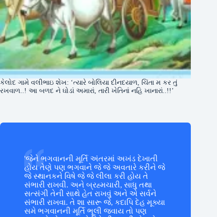
કેલોદ ગામે વલીભાઇ શેખ: ‘ત્યારે બોલિયા દીનદયાળ, ચિંતા મ કર તું
રખવાળ..! આ બળદ ને ઘોડાં અમારાં, તારી ખેતિનાં નહિ ખાનારાં..!!’
'જેને ભગવાનની મૂર્તિ અંતરમાં અખંડ દેખાતી
હોય તેણે પણ ભગવાને જે જે અવતારે કરીને જે
જે સ્થાનકને વિષે જે જે લીલા કરી હોય તે
સંભારી રાખવી. અને બ્રહ્મચારી, સાધુ તથા
સત્સંગી તેની સાથે હેત રાખવું અને એ સર્વને
સંભારી રાખવા. તે શા સારૂ જે, કદાપિ દેહ મૂક્યા
સમે ભગવાનની મૂર્તિ ભૂલી જવાય તો પણ