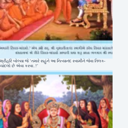
શ્રીહરિ બોલ્યા જે ‘તમારે સહુંને આ નિત્યાનંદ સ્વામીને જેવા તિલક-
ચાંદલો છે એવા કરવા..!’