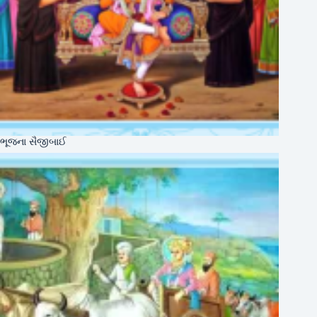
ભૂજના સૈજીબાઈ