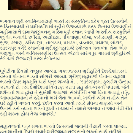
ભગવાન શ્રી સ્વામિનારાયણે ભારતીય સંસ્કૃતિના દરેક વ્રત ઉત્સવોને
ભક્તિભાવથી ને ધર્મમર્યાદામાં રહીને ઉજવ્યા છે. દરેક ઉત્સવ ઉજવણીને
મહીમાંસાથે સમાજજીવનનું ગરિમાપૂર્ણ સ્થાન આપી ભારતીય સસ્કૃતિને
જીવંત બનાવી. છપૈયા, અયોધ્યા, પીપલાણા, લોજ, કારીયાણી, ગઢપુર,
ભુજ, ડભાણ, કરિયાણા , નાગડકા, ધમડકા, વડતાલ, પંચાળા, બોટાદ,
સારંગપુર વગેરે સ્થાનોમાં શ્રીજીમહારાજે રંગોત્સવ મનાવ્યા. તેમા એક
અદ્ભુત અને અવિસ્મરણીય ઉત્સવ એટલે સારંગપુર ગામમાં શ્રીહરિએ
રંગે ચંગે ઉજવણી કરેલ રંગોત્સવ.
ધૂળેટીના દિવસો નજીક આવ્યા. ભકતવત્સલ શ્રીહરિને દેશ-દેશાંતરમાં
વસતા પોતાના ભક્તો સાંભરી આવ્યા. શ્રીજીમહારાજે પોતાના વહાલા
ભક્તો ઉપર શુકમુનિ પાસે પત્ર લખ્યો કે… ‘સારંગપુરમાં ફૂલડોલ ઉત્સવ
કરવાનો છે. ત્યાં દેશોદેશમાં વિચરણ કરતા સહુ સંત-ભકતો પધારશે. જેને
દર્શનનો ભાવ હોય તે સુખેથી આવજો. સંબંધીની રજા વિના આવવું નહિ.
આવવા-જવાનો ને રહેવાનો ખર્ચ લેતા આવવો. ખર્ચનો યોગ ન હોય તેને
ઘરે રહીને ભજન કરવું. દર્શન કરવા આવો ત્યારે સંધના માણસો અને
ઉતારો કરો ત્યાના ભક્તો દુખી ન થાય ને તમારો અભાવ ન આવે તેવી રીતે
રહી શકતા હોય તેજ આવજો.’
મહારાજનો પત્ર મળતા ભક્તો ઉત્સવમાં જવાની તૈયારી કરવા લાગ્યા.
હુતાશાનીના દિવસે સવારે શ્રીજીમહારાજ સંતો ભક્તો સાથે નદીએ