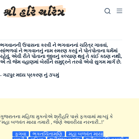
Skip
to
content
ભગવાનની ઉપાસના કરવી ને ભગવાનનાં ચરિત્ર ગાવવાં,
સાંભળવાં ને ભગવાનનું નામ સ્મરણ કરવું ને પોતપોતાના ધર્મમાં
રહેવું, એવી રીતે પોતાના જીવનું કલ્યાણ થવું તે કાંઈ કઠણ નથી,
એ તો જેમ વહાણમાં બેસીને સમુદ્રને તરવો એવો સુગમ માર્ગ છે.
- ગઢપુર મધ્ય પ્રકરણ નું ૩૫મું
ગુજરાતના મહિલા મુકતોએ શ્રીહરિ પાસે ફગવામાં માગ્યું કે
‘મહા બળવંત માયા તમારી , જેણે આવરીયા નરનારી..!’
ફગવા
ભકતચિંતામણિ
મહા બળવંત માયા