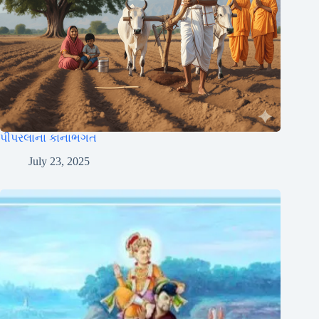
પીપરલાના કાનાભગત
July 23, 2025