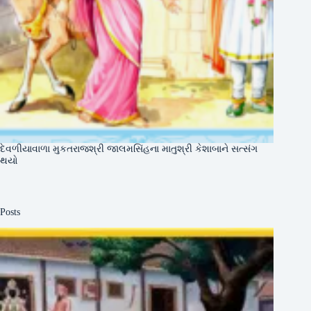
દેવળીયાવાળા મુકતરાજશ્રી જાલમસિંહના માતુશ્રી કેશાબાને સત્સંગ
થયો
Posts