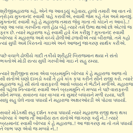
શ્રીજીમહારાજ કહે, એને જ આવડ્યું કહેવાય, હાલો તમારી આ વાત નો
ત્રોડ્ય મુકતાનંદ સ્વામી પાહે કરાવીએ, સ્વામી જેમ કહે તેમ અમે માનશું.
મુક્તાનંદ સ્વામી કહે હે મહારાજ તમારા જેવુ ગાતા તો કોઇને ન આવડે..!
પણ આ બધા ગરબીના તાલે હેઠા બેહે ત્યારે તમે ઉભા થાઓ છો એટલો જ
ફરક છે. ત્યારે મહારાજ કહે સ્વામી હવે કેમ કરીશુ ? મુકતાનંદ સ્વામી
બોલ્યા કે મહારાજ અમે વચ્ચે ઢોલીઓ ઢળાવીએ ત્યાં બીરાજો. તમે કહો
ત્યાં સુધી અમે કિરતનો ગાઇએ અને આજનું જાગરણ સાર્થક કરીએ.
પછે વચાળે ઢોલીયે ગાદી તકીયે શ્રીહરિ બિરાજમાન થયા ને સંતો
ભક્તોએ મોડી રાત્ય સુધી ગરબીઓ ગાઇ ને સહુ રમ્યા.
ત્યારે શ્રીજીના સખા એવા બ્રહ્મમુનિ બોલ્યા કે હે મહારાજ આજ તો
સૌ સંતોએ ઘણો દાખડો કર્યો તે હવે કાંક કૃપા કરીને સૌને રાજી કરો. ત્યારે
મહારાજ કહે સૌ સંતો વારાફરતી આવો બધાય ને ભેટીને મળીએ. મહારાજ
સૌ પહેલા નિત્યાનંદ સ્વામી અને બ્રહ્મમુનિ ને મળ્યા ને પછે વારાફરતી
સૌને મળ્યા. સવારના ચાર વાગ્યા ના સુમારે બધાયને મળી રહ્યા, પછી
સાધુ સહુ ઘેલે નાવા પધાર્યા ને મહારાજ અક્ષરઓરડી એ પોઢવા પધાર્યા.
સવારે મોડેકથી સહુ દર્શન કરવા પધાર્યા ત્યારે મહારાજ રાજી થતા થકા
બોલ્યા કે આજ તો આખીય રાત સંતોએ જાગરણ કર્યું ને..! ત્યારે
બ્રહ્માનંદ સ્વામી બોલ્યા કે હે મહારાજ..! આ જાગરણ મા તો તમે પધાર્યા
તે લાભ પણ એવો જ મળ્યો ને..!