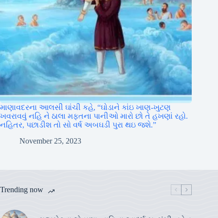
માણાવદરના આલસી ઘાંચી કહે, “ઘોડાને કાંઇ ખાણ-ખુટણ
ખવરાવવું નહિ ને ઠાલા મફતના પાનીઓ મારો છો તે હખણાં રહો.
નહિતર, પછાડીશ તો સો વર્ષ અબઘડી પુરા થઇ જશે.”
November 25, 2023
Trending now