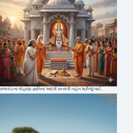
રાજકોટના લોહાણા જ્ઞાતિના આદર્શ સત્સંગી બહેન શ્રીનંદુબાઈ…