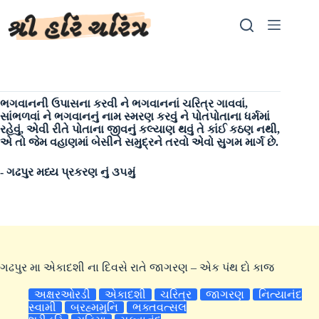
Skip
to
content
ભગવાનની ઉપાસના કરવી ને ભગવાનનાં ચરિત્ર ગાવવાં,
સાંભળવાં ને ભગવાનનું નામ સ્મરણ કરવું ને પોતપોતાના ધર્મમાં
રહેવું, એવી રીતે પોતાના જીવનું કલ્યાણ થવું તે કાંઈ કઠણ નથી,
એ તો જેમ વહાણમાં બેસીને સમુદ્રને તરવો એવો સુગમ માર્ગ છે.
- ગઢપુર મધ્ય પ્રકરણ નું ૩૫મું
ગઢપુર મા એકાદશી ના દિવસે રાતે જાગરણ – એક પંથ દો કાજ
અક્ષરઓરડી
એકાદશી
ચરિત્ર
જાગરણ
નિત્યાનંદ
સ્વામી
બ્રહ્મમુનિ
ભક્તવત્સલ