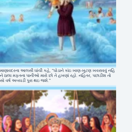
માણાવદરના આલસી ઘાંચી કહે, “ઘોડાને કાંઇ ખાણ-ખુટણ ખવરાવવું નહિ
ને ઠાલા મફતના પાનીઓ મારો છો તે હખણાં રહો. નહિતર, પછાડીશ તો
સો વર્ષ અબઘડી પુરા થઇ જશે.”