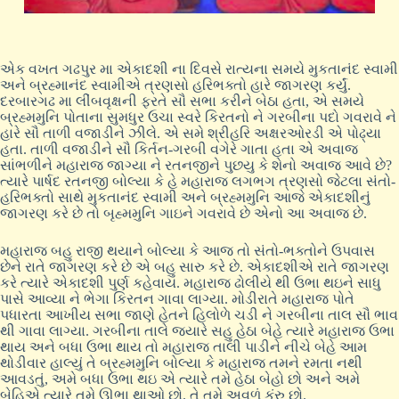
એક વખત ગઢપુર મા એકાદશી ના દિવસે રાત્યના સમયે મુકતાનંદ સ્વામી
અને બ્રહ્માનંદ સ્વામીએ ત્રણસો હરિભક્તો હારે જાગરણ કર્યું.
દરબારગઢ મા લીંબવૃક્ષની ફરતે સૌ સભા કરીને બેઠા હતા, એ સમયે
બ્રહ્મમુનિ પોતાના સુમધુર ઉચા સ્વરે કિરતનો ને ગરબીના પદો ગવરાવે ને
હારે સૌ તાળી વજાડીને ઝીલે. એ સમે શ્રીહરિ અક્ષરઓરડી એ પોઢ્યા
હતા. તાળી વજાડીને સૌ કિર્તન-ગરબી વગેરે ગાતા હતા એ અવાજ
સાંભળીને મહારાજ જાગ્યા ને રતનજીને પુછયુ કે શેનો અવાજ આવે છે?
ત્યારે પાર્ષદ રતનજી બોલ્યા કે હે મહારાજ લગભગ ત્રણસો જેટલા સંતો-
હરિભક્તો સાથે મુકતાનંદ સ્વામી અને બ્રહ્મમુનિ આજે એકાદશીનું
જાગરણ કરે છે તો બૃહ્મમુનિ ગાઇને ગવરાવે છે એનો આ અવાજ છે.
મહારાજ બહુ રાજી થયાને બોલ્યા કે આજ તો સંતો-ભક્તોને ઉપવાસ
છેને રાતે જાગરણ કરે છે એ બહુ સારુ કરે છે. એકાદશીએ રાતે જાગરણ
કરે ત્યારે એકાદશી પુર્ણ કહેવાય. મહારાજ ઢોલીયે થી ઉભા થઇને સાધુ
પાસે આવ્યા ને ભેગા કિરતન ગાવા લાગ્યા. મોડીરાતે મહારાજ પોતે
પધારતા આખીય સભા જાણે હેતને હિલોળે ચડી ને ગરબીના તાલ સૌ ભાવ
થી ગાવા લાગ્યા. ગરબીના તાલે જ્યારે સહુ હેઠા બેહે ત્યારે મહારાજ ઉભા
થાય અને બધા ઉભા થાય તો મહારાજ તાલી પાડીને નીચે બેહે આમ
થોડીવાર હાલ્યું તે બ્રહ્મમુનિ બોલ્યા કે મહારાજ તમને રમતા નથી
આવડતું, અમે બધા ઉભા થઇ એ ત્યારે તમે હેઠા બેહો છો અને અમે
બેહિએ ત્યારે તમે ઊભા થાઓ છો. તે તમે અવળું કંરુ છો.