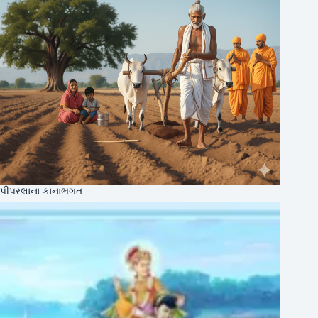
પીપરલાના કાનાભગત