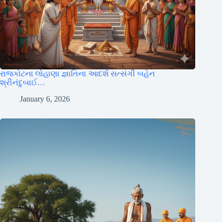
રાજકોટના લોહાણા જ્ઞાતિના આદર્શ સત્સંગી બહેન
શ્રીનંદુબાઈ…
January 6, 2026