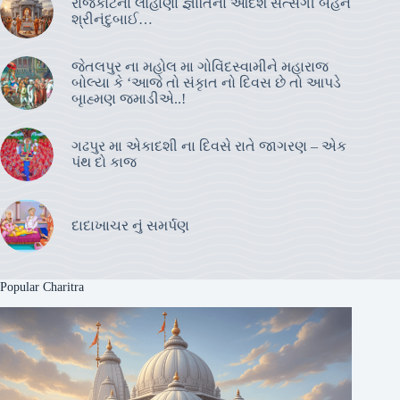
રાજકોટના લોહાણા જ્ઞાતિના આદર્શ સત્સંગી બહેન
શ્રીનંદુબાઈ…
જેતલપુર ના મહોલ મા ગોવિંદસ્વામીને મહારાજ
બોલ્યા કે ‘આજે તો સંકૃાત નો દિવસ છે તો આપડે
બૃાહ્મણ જમાડીએ..!
ગઢપુર મા એકાદશી ના દિવસે રાતે જાગરણ – એક
પંથ દો કાજ
દાદાખાચર નું સમર્પણ
Popular Charitra