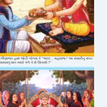
ઝીણાભાઇ હાથ જોડી બોલ્યા કે “અરર… મહારાજ ! આ સંસારીનુ સંકટ
સમયનું ધાન તમારે ગળે તે શે ઊતરશે ?”