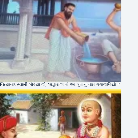
નિત્યાનંદ સ્વામી બોલ્યા જે, ‘મહારાજ તો આ કૂવાનું નામ ગંગાજળિયો !’