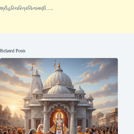
શ્રીહરિચરિત્રચિંતામણી…..
Related Posts