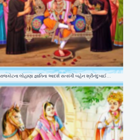
રાજકોટના લોહાણા જ્ઞાતિના આદર્શ સત્સંગી બહેન શ્રીનંદુબાઈ…