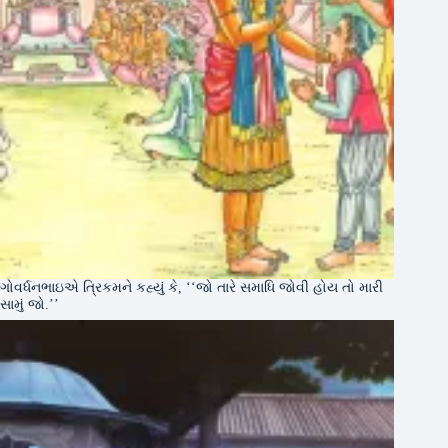
ગોવર્ધનભાઇએ ત્રિકમને કહ્યું કે, ‘‘જો તારે સમાધિ જોવી હોય તો મારી
સામું જો.’’