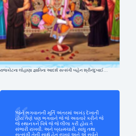
રાજકોટના લોહાણા જ્ઞાતિના આદર્શ સત્સંગી બહેન શ્રીનંદુબાઈ…
'જેને ભગવાનની મૂર્તિ અંતરમાં અખંડ દેખાતી
હોય તેણે પણ ભગવાને જે જે અવતારે કરીને જે
જે સ્થાનકને વિષે જે જે લીલા કરી હોય તે
સંભારી રાખવી. અને બ્રહ્મચારી, સાધુ તથા
સત્સંગી તેની સાથે હેત રાખવું અને એ સર્વને