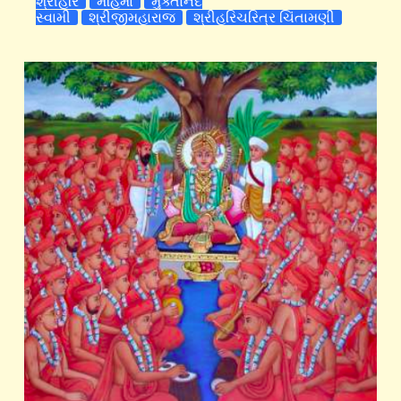
શ્રીહરિ
મહિમા
મુક્તાનંદ
સ્વામી
શ્રીજીમહારાજ
શ્રીહરિચરિત્ર ચિંતામણી