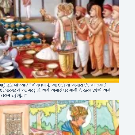
શ્રીહરિ બોલ્યાકે “એભલબાપું, આ દાદો તો અમારો છે, આ તમારો
દરબારગઢ ને આ ગઢડું તો અમે અમારું ઘર માની ને રહ્યા છીએ અને
કાયમ રહીશું..!”