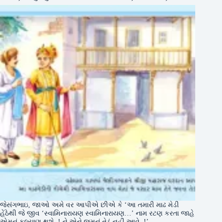
જેસંગભાઇ, જાઓ અમે વર આપીએ છીએ કે ‘આ તમારી માઢ મેડી
હેંઠેથી જે જીવ ‘સ્વામિનારાયણ સ્વામિનારાયણ…’ નામ રટણ કરતા જાહે
એમનું કલ્યાણ થશે..! ને એને જમનું તેડું નહીં આવે..!’