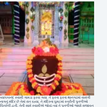
વ્યાપકાનંદ સ્વામી ગામડા ફરવા ગયા. તે ફરતા ફરતા થાનગઢમાં વાસંગી
નાગનું મંદિર છે તેમાં રાત રહ્યા, તે મંદિરના ઘુમટમાં સ્ત્રીની પુતળીઓ
ચિતરેલી હતી, તેની સામે સ્વામીએ જોયું ત્યાં તે પુતળીઓ જાણે સજીવન