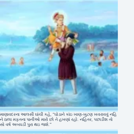
માણાવદરના આલસી ઘાંચી કહે, “ઘોડાને કાંઇ ખાણ-ખુટણ ખવરાવવું નહિ
ને ઠાલા મફતના પાનીઓ મારો છો તે હખણાં રહો. નહિતર, પછાડીશ તો
સો વર્ષ અબઘડી પુરા થઇ જશે.”