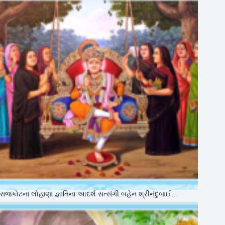
રાજકોટના લોહાણા જ્ઞાતિના આદર્શ સત્સંગી બહેન શ્રીનંદુબાઈ…