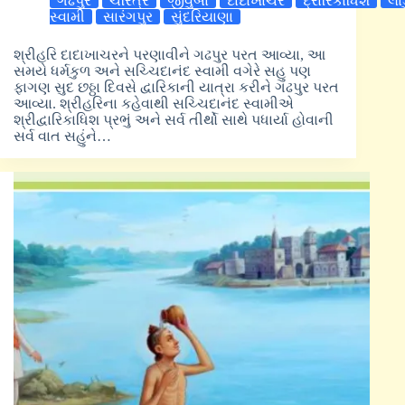
ગઢપુર
ચરિત્ર
જીવુંબાં
દાદાખાચર
દ્રારિકાધિશ
લાડ
સ્વામી
સારંગપુર
સુંદરિયાણા
શ્રીહરિ દાદાખાચરને પરણાવીને ગઢપુર પરત આવ્યા, આ
સમયે ધર્મકુળ અને સચ્ચિદાનંદ સ્વામી વગેરે સહુ પણ
ફાગણ સુદ છઠ્ઠા દિવસે દ્વારિકાની યાત્રા કરીને ગઢપુર પરત
આવ્યા. શ્રીહરિના કહેવાથી સચ્ચિદાનંદ સ્વામીએ
શ્રીદ્વારિકાધિશ પ્રભું અને સર્વ તીર્થો સાથે પધાર્યા હોવાની
સર્વ વાત સહુંને…