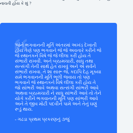
નાચતી હોય કે શું ?
'જેને ભગવાનની મૂર્તિ અંતરમાં અખંડ દેખાતી
હોય તેણે પણ ભગવાને જે જે અવતારે કરીને જે
જે સ્થાનકને વિષે જે જે લીલા કરી હોય તે
સંભારી રાખવી. અને બ્રહ્મચારી, સાધુ તથા
સત્સંગી તેની સાથે હેત રાખવું અને એ સર્વને
સંભારી રાખવા. તે શા સારૂ જે, કદાપિ દેહ મૂક્યા
સમે ભગવાનની મૂર્તિ ભૂલી જવાય તો પણ
ભગવાને જે સ્થાનકને વિષે લીલા કરી હોય તે
જો સાંભરી આવે અથવા સત્સંગી સાંભરી આવે
અથવા બ્રહ્મચારી ને સાધુ સાંભરી આવે તો તેને
યોગે કરીને ભગવાનની મૂર્તિ પણ સાંભરી આવે
અને તે જીવ મોટી પદવીને પામે અને તેનું ઘણું
રૂડું થાય.
- ગઢડા પ્રથમ પ્રકરણનું ૩જું