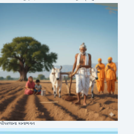
પીપરલાના કાનાભગત