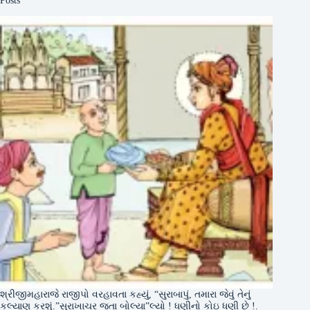
શ્રીજીમહારાજે રાજીપો વરહાવતા કહ્યું, “સુરાબાપું, તમારા જેવું તેનું
કલ્યાણ કરશું.”સુરાખાચર જતા બોલ્યા”લ્યો ! ધણીનો કોઇ ધણી છે !.