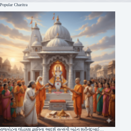
Popular Charitra
રાજકોટના લોહાણા જ્ઞાતિના આદર્શ સત્સંગી બહેન શ્રીનંદુબાઈ…