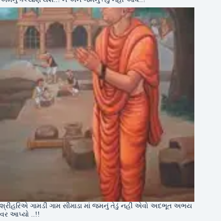
શ્રીહરિએ ગામડીં ગામ સીમાડા માં જમનું તેડું નહીં એવો અદભૂત અભય
વર આપ્યો ..!!