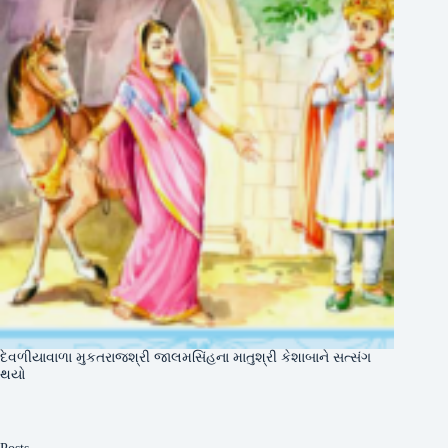
દેવળીયાવાળા મુકતરાજશ્રી જાલમસિંહના માતુશ્રી કેશાબાને સત્સંગ
થયો
Posts