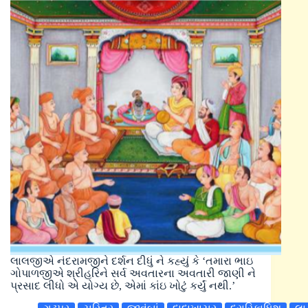
લાલજીએ નંદરામજીને દર્શન દીધું ને કહ્યું કે ‘તમારા ભાઇ
ગોપાળજીએ શ્રીહરિને સર્વ અવતારના અવતારી જાણી ને
પ્રસાદ લીધો એ યોગ્ય છે, એમાં કાંઇ ખોટું કર્યું નથી.’