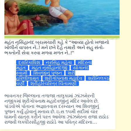
મહંત નૃસિંહાનંદ બ્રહ્મચારી કહે કે “આવ્યા હોતો ખજાનો
ખોલીને વાપરત ને..! મને છતે દેહે તમારી અને સહુ સંતો-
ભક્તોની સેવા કરવા મળવા મળત ને..!”
દ્રારિકાધિશ
નરસિંહ મહેતા
મંદિરના
મહંત
મહંત નૃસીંહાનંદજી
યોગાનંદ
સ્વામી
શિવજીનું પુજન
શ્રી
હરિલીલામૃત
શ્રીગોપનાથ મહાદેવ
શ્રીનિલકંઠ
વર્ણી
શ્રીહરિચરિત્ર ચિંતામણી
ભાવનગર જિલ્લાના તળાજા તાલુકામાં ઝાંઝમેરની
નજીકમાં શ્રીગોપનાથ મહાદેવજીનું મંદિર આવેલ છે.
પાંડવોએ પોતાના અજ્ઞાતવાસ દરમ્યાન આ શિવજીનું
પુજન કર્યું હોવાનું મનાય છે. ઇ.સ ૧૫મી સદીમાં ચાર
ધામની યાત્રા કરીને પરત આવેલા ઝાંઝમેરના રાજા રાઠોડ
રાજવી લકધીરસીંહજી રાઠોડે આ પવિત્ર મંદિરના…