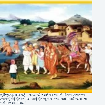
શ્રીજીમહારાજ કહે, ‘નાજા જોગિયા! આ બાઈને પોતાના માવતરના
મલકનું કેવું હેત છે. જો આવું હેત જીવને ભગવાનમાં બંધાઈ જાય, તો
બેડો પાર થઈ જાય !