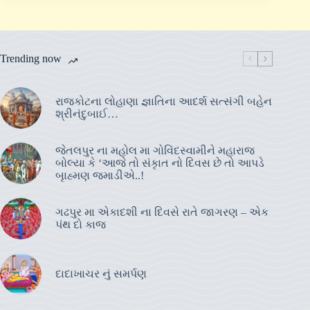
Trending now
રાજકોટના લોહાણા જ્ઞાતિના આદર્શ સત્સંગી બહેન
શ્રીનંદુબાઈ…
જેતલપુર ના મહોલ મા ગોવિંદસ્વામીને મહારાજ
બોલ્યા કે ‘આજે તો સંકૃાત નો દિવસ છે તો આપડે
બૃાહ્મણ જમાડીએ..!
ગઢપુર મા એકાદશી ના દિવસે રાતે જાગરણ – એક
પંથ દો કાજ
દાદાખાચર નું સમર્પણ