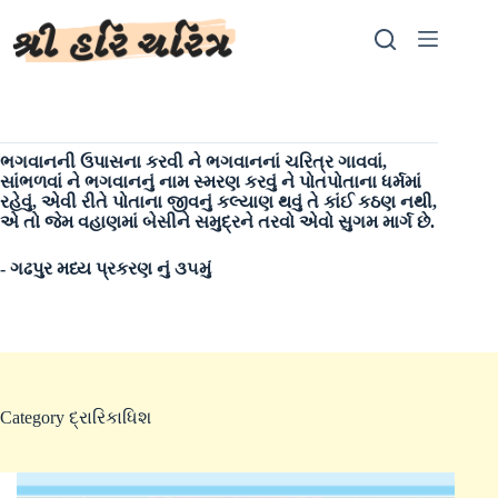
Skip
to
content
ભગવાનની ઉપાસના કરવી ને ભગવાનનાં ચરિત્ર ગાવવાં,
સાંભળવાં ને ભગવાનનું નામ સ્મરણ કરવું ને પોતપોતાના ધર્મમાં
રહેવું, એવી રીતે પોતાના જીવનું કલ્યાણ થવું તે કાંઈ કઠણ નથી,
એ તો જેમ વહાણમાં બેસીને સમુદ્રને તરવો એવો સુગમ માર્ગ છે.
- ગઢપુર મધ્ય પ્રકરણ નું ૩૫મું
Category
દ્રારિકાધિશ