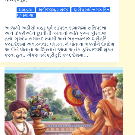
ધમડકા
શ્રીજીમહારાજ
શ્રીપુરુષોત્તમચરિત
પુષ્પમાળા
આજથી અઢીસો વરહ પુર્વે સાંપ્રત સમાજમાં સતિપ્રથા
અને દિકરીઓને દૂધપીતી કરવાનો અતિ ક્રૂર કૂરિવાજ
હતો. ગુરુદેવ રામાનંદ સ્વામી અને ભકતવત્સલ શ્રીહરિ
કચ્છદેશમાં અવારનવાર પધારતા ને પોતાના ભકતોને ઉપદેશ
આપીને પોતાના આશ્રિતોને આવા અનેક કૂરિવાજથી મુક્ત
કરતા હતા. એકસમયે શ્રીહરિ કચ્છદેશમાં…