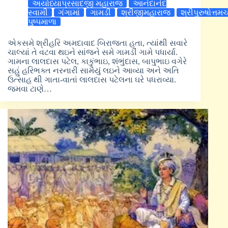
અયોધ્યાપ્રસાદજી મહારાજ
આનંદાનંદ
સ્વામી
ગંગામાં
ગામડીં
શ્રીજીમહારાજ
શ્રીપુરુષોત્તમ
પુષ્પમાળા
એકસમે શ્રીહરિ અમદાવાદ બિરાજતા હતા, ત્યાંથી સવારે
ચાલ્યાં તે વટવા થઇને સાંજને સમે ગામડીં ગામે પધાર્યા.
ગામના લાલદાસ પટેલ, કાકુંભાઇ, શંભુંદાસ, બાપુભાઇ વગેરે
સહું હરિભક્ત નરનારી સામૈયું લઇને આવ્યા અને અતિ
ઉત્સાહ થી ગાતા-વાતાં લાલદાસ પટેલના ઘરે પધરાવ્યા.
જમવા ટાણે…