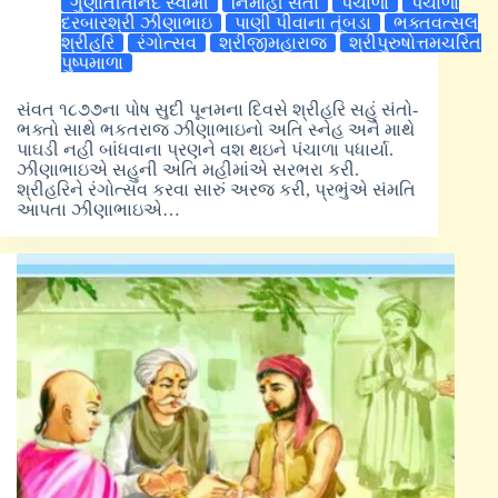
ગુણાતીતાનંદ સ્વામી
નિર્મોહી સંતો
પંચાળા
પંચાળા
દરબારશ્રી ઝીણાભાઇ
પાણી પીવાના તૂંબડા
ભક્તવત્સલ
શ્રીહરિ
રંગોત્સવ
શ્રીજીમહારાજ
શ્રીપુરુષોત્તમચરિત
પુષ્પમાળા
સંવત ૧૮૭૭ના પોષ સુદી પૂનમના દિવસે શ્રીહરિ સહું સંતો-
ભક્તો સાથે ભકતરાજ ઝીણાભાઇનો અતિ સ્નેહ અને માથે
પાઘડી નહી બાંધવાના પ્રણને વશ થઇને પંચાળા પધાર્યા.
ઝીણાભાઇએ સહુની અતિ મહીમાંએ સરભરા કરી.
શ્રીહરિને રંગોત્સવ કરવા સારું અરજ કરી, પ્રભુંએ સંમતિ
આપતા ઝીણાભાઇએ…