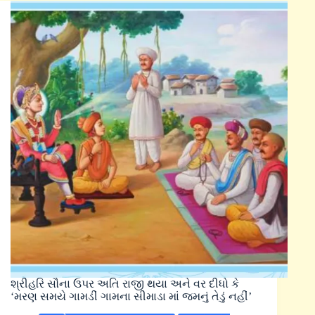
શ્રીહરિ સૌના ઉપર અતિ રાજી થયા અને વર દીધો કે
‘મરણ સમયે ગામડીં ગામના સીમાડા માં જમનું તેડું નહીં’