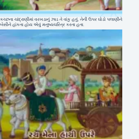
કચ્છના ચાંદ્રાણીમાં વરખડાનું ઝાડ તે વાંકુ હતું, તેની ઉપર ઘોડો પલાણીને
બેસીને હાંકતા હોય એવું મનુષ્યચરિત્ર કરતા હતા.