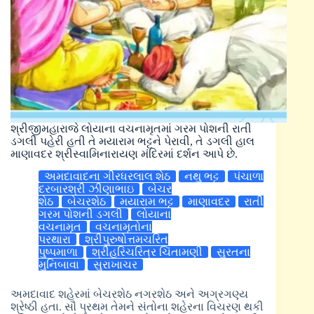
શ્રીજીમહારાજે લોયાના વચનામૃતમાં ગરમ પોશની રાતી
ડગલી પહેરી હતી તે મયારામ ભટ્ટને પેરાવી, તે ડગલી હાલ
માણાવદર શ્રીસ્વામિનારાયણ મંદિરમાં દર્શન આપે છે.
અમદાવાદના ગીરધરલાલ શેઠ
નથુ ભટ્ટ
પંચાળા
દરબારશ્રી ઝીણાભાઇ
બેચર
શેઠ
બેચરશેઠ
મયારામ ભટ્ટ
માણાવદર
રાતી
ગરમ પોશની ડગલી
લોયાના
વચનામૃત
વચનામૃતોના
પરથારા
શ્રીપુરુષોત્તમચરિત
પુષ્પમાળા
શ્રીહરિચરિત્ર ચિંતામણી
સુરતના
મુનિબાવા
સુરાખાચર
અમદાવાદ શહેરમાં બેચરશેઠ નગરશેઠ અને અગ્રગણ્ય
શ્રેષ્ઠી હતા. સૌ પ્રથમ તેમને સંતોના શહેરના વિચરણ થકી