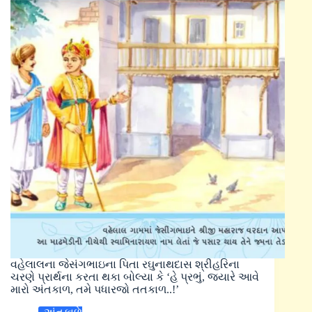
વહેલાલના જેસંગભાઇના પિતા રઘુનાથદાસ શ્રીહરિના
ચરણે પ્રાર્થના કરતા થકા બોલ્યા કે ‘હે પ્રભું, જ્યારે આવે
મારો અંતકાળ, તમે પધારજો તતકાળ..!’