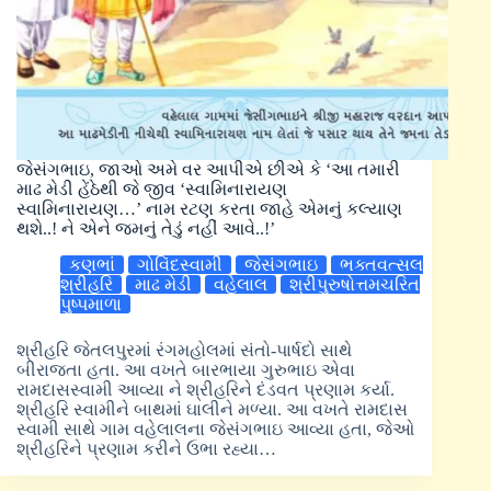
જેસંગભાઇ, જાઓ અમે વર આપીએ છીએ કે ‘આ તમારી
માઢ મેડી હેંઠેથી જે જીવ ‘સ્વામિનારાયણ
સ્વામિનારાયણ…’ નામ રટણ કરતા જાહે એમનું કલ્યાણ
થશે..! ને એને જમનું તેડું નહીં આવે..!’
કણભાં
ગોવિંદસ્વામી
જેસંગભાઇ
ભક્તવત્સલ
શ્રીહરિ
માઢ મેડી
વહેલાલ
શ્રીપુરુષોત્તમચરિત
પુષ્પમાળા
શ્રીહરિ જેતલપુરમાં રંગમહોલમાં સંતો-પાર્ષદો સાથે
બીરાજતા હતા. આ વખતે બારભાયા ગુરુભાઇ એવા
રામદાસસ્વામી આવ્યા ને શ્રીહરિને દંડવત પ્રણામ કર્યા.
શ્રીહરિ સ્વામીને બાથમાં ઘાલીને મળ્યા. આ વખતે રામદાસ
સ્વામી સાથે ગામ વહેલાલના જેસંગભાઇ આવ્યા હતા, જેઓ
શ્રીહરિને પ્રણામ કરીને ઉભા રહ્યા…