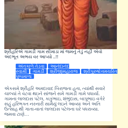
શ્રીહરિએ ગામડીં ગામ સીમાડા માં જમનું તેડું નહીં એવો
અદભૂત અભય વર આપ્યો ..!!
અંતકાળે તેડવા
આનંદાનંદ
સ્વામી
ગામડીં
શ્રીજીમહારાજ
શ્રીપુરુષોત્તમચરિત
પુષ્પમાળા
એકસમે શ્રીહરિ અમદાવાદ બિરાજતા હતા, ત્યાંથી સવારે
ચાલ્યાં તે વટવા થઇને સાંજને સમે ગામડીં ગામે પધાર્યા.
ગામના લાલદાસ પટેલ, કાકુંભાઇ, શંભુંદાસ, બાપુભાઇ વગેરે
સહું હરિભક્ત નરનારી સામૈયું લઇને આવ્યા અને અતિ
ઉત્સાહ થી ગાતા-વાતાં લાલદાસ પટેલના ઘરે પધરાવ્યા.
જમવા ટાણે…