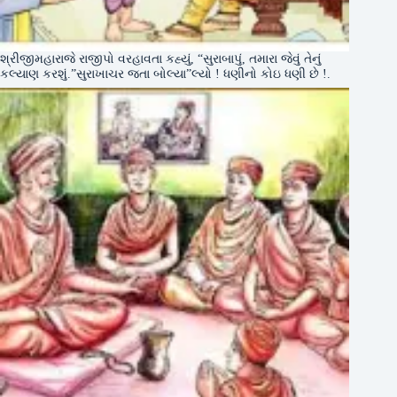
શ્રીજીમહારાજે રાજીપો વરહાવતા કહ્યું, “સુરાબાપું, તમારા જેવું તેનું
કલ્યાણ કરશું.”સુરાખાચર જતા બોલ્યા”લ્યો ! ધણીનો કોઇ ધણી છે !.