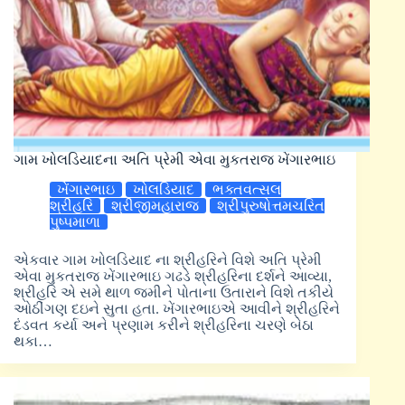
ગામ ખોલડિયાદના અતિ પ્રેમી એવા મુકતરાજ ખેંગારભાઇ
ખેંગારભાઇ
ખોલડિયાદ
ભક્તવત્સલ
શ્રીહરિ
શ્રીજીમહારાજ
શ્રીપુરુષોત્તમચરિત
પુષ્પમાળા
એકવાર ગામ ખોલડિયાદ ના શ્રીહરિને વિશે અતિ પ્રેમી
એવા મુકતરાજ ખેંગારભાઇ ગઢડે શ્રીહરિના દર્શને આવ્યા,
શ્રીહરિ એ સમે થાળ જમીને પોતાના ઉતારાને વિશે તકીયે
ઓઠીંગણ દઇને સુતા હતા. ખેંગારભાઇએ આવીને શ્રીહરિને
દંડવત કર્યા અને પ્રણામ કરીને શ્રીહરિના ચરણે બેઠા
થકા…