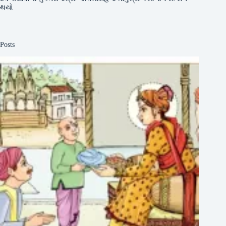
થયો
Posts