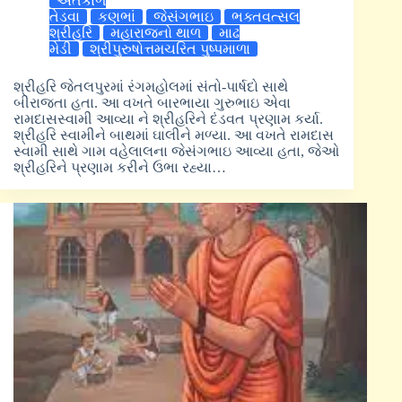
અંતકાળે
તેડવા
કણભાં
જેસંગભાઇ
ભક્તવત્સલ
શ્રીહરિ
મહારાજનો થાળ
માઢ
મેડી
શ્રીપુરુષોત્તમચરિત પુષ્પમાળા
શ્રીહરિ જેતલપુરમાં રંગમહોલમાં સંતો-પાર્ષદો સાથે
બીરાજતા હતા. આ વખતે બારભાયા ગુરુભાઇ એવા
રામદાસસ્વામી આવ્યા ને શ્રીહરિને દંડવત પ્રણામ કર્યા.
શ્રીહરિ સ્વામીને બાથમાં ઘાલીને મળ્યા. આ વખતે રામદાસ
સ્વામી સાથે ગામ વહેલાલના જેસંગભાઇ આવ્યા હતા, જેઓ
શ્રીહરિને પ્રણામ કરીને ઉભા રહ્યા…