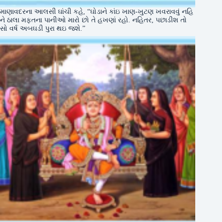
માણાવદરના આલસી ઘાંચી કહે, “ઘોડાને કાંઇ ખાણ-ખુટણ ખવરાવવું નહિ
ને ઠાલા મફતના પાનીઓ મારો છો તે હખણાં રહો. નહિતર, પછાડીશ તો
સો વર્ષ અબઘડી પુરા થઇ જશે.”