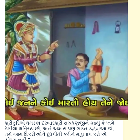
શ્રીહરિએ ધમડકા દરબારશ્રી રાયધણજીને કહ્યું કે ‘તમે
ટેકીલા ક્ષત્રિય છો, અને અમારા પણ ભકત કહેવાઓ છો,
તમે આમ દિકરીઓને દૂધપીતી કરીને મહાપાપ કરો એ
યોગ્ય નહી,”