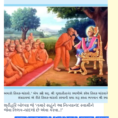
શ્રીહરિ બોલ્યા જે ‘તમારે સહુંને આ નિત્યાનંદ સ્વામીને
જેવા તિલક-ચાંદલો છે એવા કરવા..!’