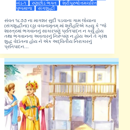
ખંડ-૧
રણછોડ ભક્ત
શ્રીપુરુષોત્તમચરિત
પુષ્પમાળા
સંગશુદ્ધી
સંવત ૧૮૭૭ ના માગશર સુદી પડવાના ગામ લોયાના
(સંગશુદ્ધીના) ૬ઠ્ઠા વચનામૃતમ્ માં શ્રીહરિએ કહ્યુ કે “જે
શાસ્ત્રમાં ભગવાનનું સાકારપણું પ્રતિપાદન ન કર્યું હોય
તથા ભગવાનના અવતારનું નિરૂપણ ન હોય અને તે ગ્રંથ
શુદ્ધ વેદાંતના હોય ને એક અદ્વિતીય નિરાકારનું
પ્રતિપાદન…