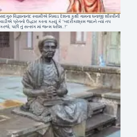
સદગુરુ વિજ્ઞાનાનંદ સ્વામીએ નિમાડ દેશના કુક્ષી ગામના ધનાજી શીરવીની
વાડીએ પ્રેતનો ઉદ્ધાર કરતા કહ્યું કે ‘બદરીકાશ્રમ જઇને ત્યાં તપ
કરજે, પછી તું સત્સંગ માં જન્મ ધરીશ..!’