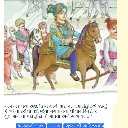
ગામ ખડાલના રણછોડ ભક્તને યાદ કરતાં શ્રીહરિએ કહ્યું
કે ‘એના રચેલા પદો જેવા ભગવાનના લીલાચરિત્રો કે
ગુણગાન ના પદો હોય તો ગાવવા અને સાંભળવા..!’
૧૮૭૭ની સાલ
ખડાલ
ગુજરાતી સાહિત્યકોષ