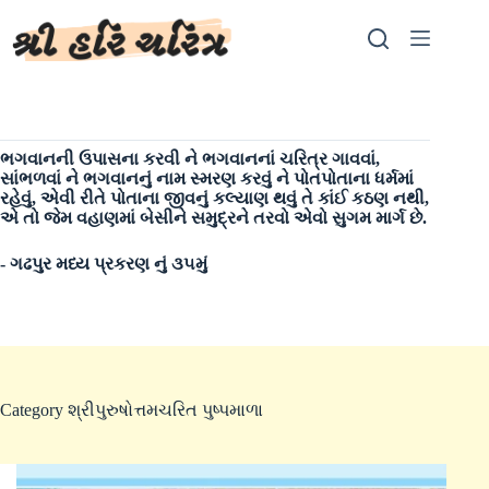
Skip
to
content
ભગવાનની ઉપાસના કરવી ને ભગવાનનાં ચરિત્ર ગાવવાં,
સાંભળવાં ને ભગવાનનું નામ સ્મરણ કરવું ને પોતપોતાના ધર્મમાં
રહેવું, એવી રીતે પોતાના જીવનું કલ્યાણ થવું તે કાંઈ કઠણ નથી,
એ તો જેમ વહાણમાં બેસીને સમુદ્રને તરવો એવો સુગમ માર્ગ છે.
- ગઢપુર મધ્ય પ્રકરણ નું ૩૫મું
Category
શ્રીપુરુષોત્તમચરિત પુષ્પમાળા