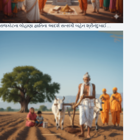
રાજકોટના લોહાણા જ્ઞાતિના આદર્શ સત્સંગી બહેન શ્રીનંદુબાઈ…