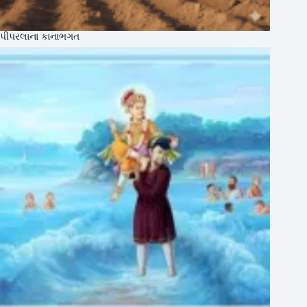
પીપરલાના કાનાભગત