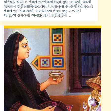
પરિચય થયો ને તેમને સત્સંગનો ઘણો ગુણ આવ્યો, આથી
ભગવાન શ્રીસ્વામિનારાયણ ભગવાનના સત્સંગીઓ પ્રત્યે
તેમને સદભાવ થયો. સમયજતા તેઓ પણ સત્સંગી
થયા.એ સમયમાં અમદાવાદમાં શ્રીહરિના…