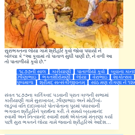
સુરાભક્તના લોયા ગામે શ્રીહરિ કૂવો જોવા પધાર્યા ને
બોલ્યા કે “આ કૂવામાં તો પાતાળ સુધી પાણી છે, ને વળી આ
તો પાતાળીયો કૂવો છે.”
૧૮૭૭ની સાલ
કારીયાણી
પાતાળીયો કૂવો
બૂવાના કાન
ઝીણાભાઇ
ભકતશીરોમણી
લોયા
વેરાભાઇ
શાકોત્સવ
પુષ્પમાળા
શ્રીમદ્ સત્સંગીજીવનમ્
સાંઠ મણ રીંગણા ને ૧
સંવત ૧૮૭૭ના કાર્તિકવદ પડવાની પ્રાતઃકાળની સભામાં
કારીયાણી ગામે સુરાખાચર, ઝીણાભાઇ અને મોટીબાં-
લાડુંબાં વતિ દાદાખાચરે પોતપોતાના પુરમાં પધારવાની
ભગવાન શ્રીહરિને પ્રાર્થના કરી. તે સમયે બ્રહ્માનંદ
સ્વામી અને નિત્યાનંદ સ્વામી સાથે એકાંતમાં મંત્રણા કર્યા
પછી સુરા ભક્તને લોયા ગામે જવાનો શ્રીહરિએ આદેશ…