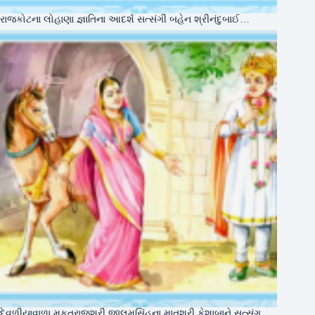
રાજકોટના લોહાણા જ્ઞાતિના આદર્શ સત્સંગી બહેન શ્રીનંદુબાઈ…
દેવળીયાવાળા મુકતરાજશ્રી જાલમસિંહના માતુશ્રી કેશાબાને સત્સંગ