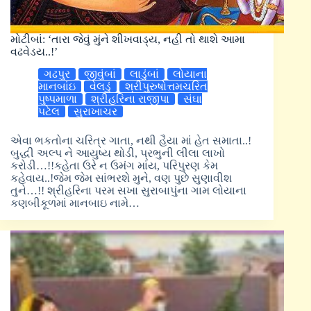
મોટીબાં: ‘તારા જેવું મુંને શીખવાડ્ય, નહી તો થાશે આમા
વઢવેડય..!’
ગઢપુર
જીવુંબાં
લાડુંબાં
લોયાના
માનબાંઇ
વેલડું
શ્રીપુરુષોત્તમચરિત
પુષ્પમાળા
શ્રીહરિના રાજીપા
સંઘા
પટેલ
સુરાખાચર
એવા ભકતોના ચરિત્ર ગાતા, નથી હૈયા માં હેત સમાતા..!
બુદ્ધી અલ્પ ને આયુષ્ય થોડી, પ્રભુની લીલા લાખો
કરોડી…!!કહેતા ઉરે ન ઉમંગ માંય, પરિપુરણ કેમ
કહેવાય..!જેમ જેમ સાંભરશે મુને, વણ પુછે સુણાવીશ
તુને…!! શ્રીહરિના પરમ સખા સુરાબાપુંના ગામ લોયાના
કણબીકૂળમાં માનબાઇ નામે…