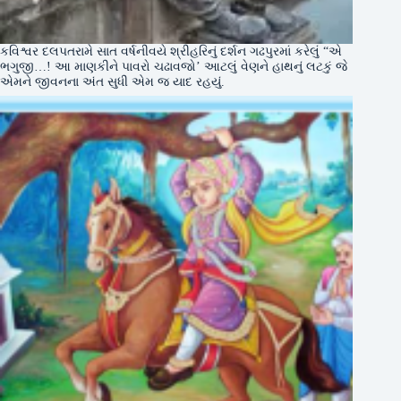
કવિશ્વર દલપતરામે સાત વર્ષનીવયે શ્રીહરિનું દર્શન ગઢપુરમાં કરેલું “એ
ભગુજી…! આ માણકીને પાવરો ચઢાવજો’ આટલું વેણને હાથનું લટકું જે
એમને જીવનના અંત સુધી એમ જ યાદ રહયું.