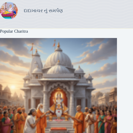
દાદાખાચર નું સમર્પણ
Popular Charitra