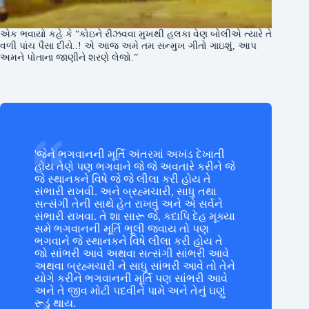
એક ભવાયો કહે કે “કોઇને રીઝવવા મુખથી હલકા વેણ બોલીએ ત્યારે તે
વળી પાંચ પૈસા દીયે..! એ આજ અમે તમ સન્મુખ ગીતો ગાઇશું, આપ
અમને પોતાના જાણીને શરણે લેજો.”
'જેને ભગવાનની મૂર્તિ અંતરમાં અખંડ દેખાતી
હોય તેણે પણ ભગવાને જે જે અવતારે કરીને જે
જે સ્થાનકને વિષે જે જે લીલા કરી હોય તે
સંભારી રાખવી. અને બ્રહ્મચારી, સાધુ તથા
સત્સંગી તેની સાથે હેત રાખવું અને એ સર્વને
સંભારી રાખવા. તે શા સારૂ જે, કદાપિ દેહ મૂક્યા
સમે ભગવાનની મૂર્તિ ભૂલી જવાય તો પણ
ભગવાને જે સ્થાનકને વિષે લીલા કરી હોય તે
જો સાંભરી આવે અથવા સત્સંગી સાંભરી આવે
અથવા બ્રહ્મચારી ને સાધુ સાંભરી આવે તો તેને
યોગે કરીને ભગવાનની મૂર્તિ પણ સાંભરી આવે
અને તે જીવ મોટી પદવીને પામે અને તેનું ઘણું
રૂડું થાય.