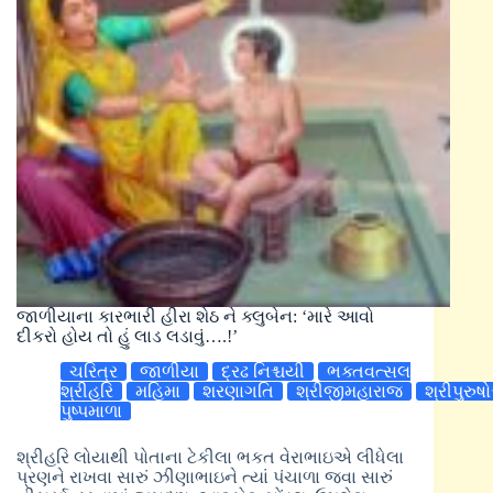
જાળીયાના કારભારી હીરા શેઠ ને ક્લુબેન: ‘મારે આવો
દીકરો હોય તો હું લાડ લડાવું….!’
ચરિત્ર
જાળીયા
દ્રઢ નિશ્ચયી
ભક્તવત્સલ
શ્રીહરિ
મહિમા
શરણાગતિ
શ્રીજીમહારાજ
શ્રીપુરુષ
પુષ્પમાળા
શ્રીહરિ લોયાથી પોતાના ટેકીલા ભકત વેરાભાઇએ લીધેલા
પ્રણને રાખવા સારું ઝીણાભાઇને ત્યાં પંચાળા જવા સારું