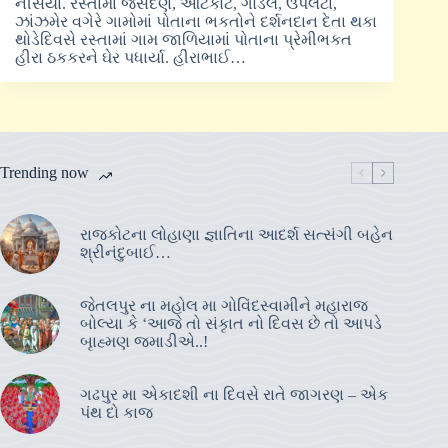
નીસર્યા. રસ્તામાં જસદણ, આટકોટ, ગોંડલ, ઉપલેટા,
ઝાંઝમેર વગેરે ગામોમાં પોતાના ભકતોને દર્શનદાન દેતા થકા
થોડેદિવસે રસ્તામાં ગામ જાળિયામાં પોતાના પ્રેમીભકત
હીરા ઠકકરને ઘેર પધાર્યા. હીરાભાઈ…
Trending now
રાજકોટના લોહાણા જ્ઞાતિના આદર્શ સત્સંગી બહેન
શ્રીનંદુબાઈ…
જેતલપુર ના મહોલ મા ગોવિંદસ્વામીને મહારાજ
બોલ્યા કે ‘આજે તો સંકૃાત નો દિવસ છે તો આપડે
બૃાહ્મણ જમાડીએ..!
ગઢપુર મા એકાદશી ના દિવસે રાતે જાગરણ – એક
પંથ દો કાજ