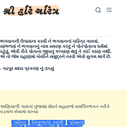
Skip
to
content
ભગવાનની ઉપાસના કરવી ને ભગવાનનાં ચરિત્ર ગાવવાં,
સાંભળવાં ને ભગવાનનું નામ સ્મરણ કરવું ને પોતપોતાના ધર્મમાં
રહેવું, એવી રીતે પોતાના જીવનું કલ્યાણ થવું તે કાંઈ કઠણ નથી,
એ તો જેમ વહાણમાં બેસીને સમુદ્રને તરવો એવો સુગમ માર્ગ છે.
- ગઢપુર મધ્ય પ્રકરણ નું ૩૫મું
અણિયાળી ગામનાં પુંજાશા શેઠને મહારાજે સમર્પિતભકત તરીકે
વડતાલ સેવામાં રાખ્યા
ચરિત્ર
નિષ્કુળાનંદ સ્વામી
પ્રેમાનંદ