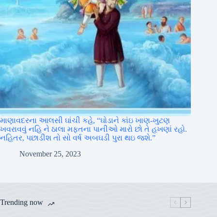
માણાવદરના આલસી ઘાંચી કહે, “ઘોડાને કાંઇ ખાણ-ખુટણ
ખવરાવવું નહિ ને ઠાલા મફતના પાનીઓ મારો છો તે હખણાં રહો.
નહિતર, પછાડીશ તો સો વર્ષ અબઘડી પુરા થઇ જશે.”
November 25, 2023
Trending now