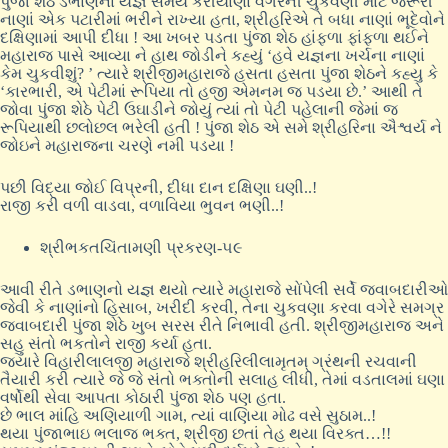
પુંજા શેઠે ડભાણના યજ્ઞ સમયે કરીયાણા વગેરેની ચુકવણી માટે જરૂરી
નાણાં એક પટારીમાં ભરીને રાખ્યા હતા, શ્રીહરિએ તે બધા નાણાં ભૂદેવોને
દક્ષિણામાં આપી દીધા ! આ ખબર પડતા પુંજા શેઠ હાંફળા ફાંફળા થઈને
મહારાજ પાસે આવ્યા ને હાથ જોડીને કહ્યું ‘હવે યજ્ઞના ખર્ચના નાણાં
કેમ ચુકવીશું? ’ ત્યારે શ્રીજીમહારાજે હસતા હસતા પુંજા શેઠને કહ્યુ કે
‘કારભારી, એ પેટીમાં રૂપિયા તો હજી એમનમ જ પડયા છે.’ આથી તે
જોવા પુંજા શેઠે પેટી ઉઘાડીને જોયું ત્યાં તો પેટી પહેલાની જેમાં જ
રૂપિયાથી છલોછલ ભરેલી હતી ! પુંજા શેઠ એ સમે શ્રીહરિના ઐશ્વર્ય ને
જોઇને મહારાજના ચરણે નમી પડયા !
પછી વિદ્યા જોઈ વિપ્રની, દીધા દાન દક્ષિણા ઘણી..!
રાજી કરી વળી વાડવા, વળાવિયા ભુવન ભણી..!
શ્રીભકતચિંતામણી પ્રકરણ-૫૯
આવી રીતે ડભાણનો યજ્ઞ થયો ત્યારે મહારાજે સોંપેલી સર્વે જવાબદારીઓ
જેવી કે નાણાંનો હિસાબ, ખરીદી કરવી, તેના ચુકવણા કરવા વગેરે સમગ્ર
જવાબદારી પુંજા શેઠે ખુબ સરસ રીતે નિભાવી હતી. શ્રીજીમહારાજ અને
સહુ સંતો ભકતોને રાજી કર્યા હતા.
જ્યારે વિહારીલાલજી મહારાજે શ્રીહરિલીલામૃતમ્ ગ્રંથની રચવાની
તૈયારી કરી ત્યારે જે જે સંતો ભક્તોની સલાહ લીધી, તેમાં વડતાલમાં ઘણા
વર્ષોથી સેવા આપતા કોઠારી પુંજા શેઠ પણ હતા.
છે ભાલ માંહિ અણિયાળી ગામ, ત્યાં વાણિયા મોઢ વસે સુઠામ..!
થયા પુંજાભાઇ ભલાજ ભક્ત, શ્રીજી છતાં તેહ થયા વિરક્ત…!!