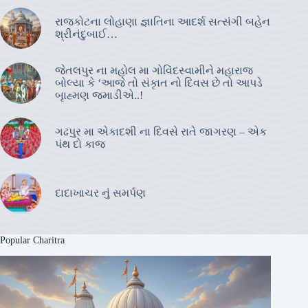
રાજકોટના લોહાણા જ્ઞાતિના આદર્શ સત્સંગી બહેન
શ્રીનંદુબાઈ…
જેતલપુર ના મહોલ મા ગોવિંદસ્વામીને મહારાજ
બોલ્યા કે ‘આજે તો સંકૃાત નો દિવસ છે તો આપડે
બૃાહ્મણ જમાડીએ..!
ગઢપુર મા એકાદશી ના દિવસે રાતે જાગરણ – એક
પંથ દો કાજ
દાદાખાચર નું સમર્પણ
Popular Charitra