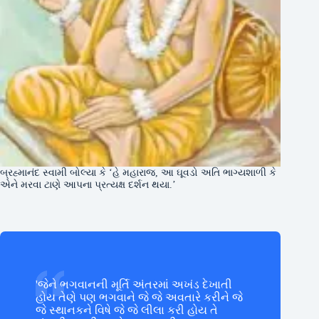
બ્રહ્માનંદ સ્વામી બોલ્યા કે ‘હે મહારાજ, આ ઘૂવડો અતિ ભાગ્યશાળી કે
એને મરવા ટાણે આપના પ્રત્યક્ષ દર્શન થયા.’
'જેને ભગવાનની મૂર્તિ અંતરમાં અખંડ દેખાતી
હોય તેણે પણ ભગવાને જે જે અવતારે કરીને જે
જે સ્થાનકને વિષે જે જે લીલા કરી હોય તે