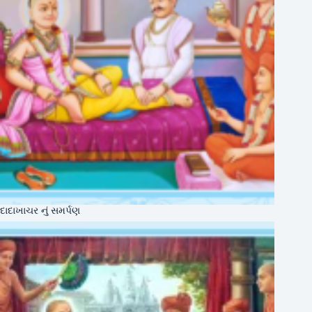
દાદાખાચર નું સમર્પણ