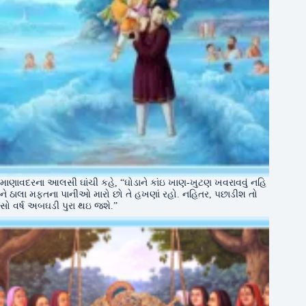
માણાવદરના આલસી ઘાંચી કહે, “ઘોડાને કાંઇ ખાણ-ખુટણ ખવરાવવું નહિ
ને ઠાલા મફતના પાનીઓ મારો છો તે હખણાં રહો. નહિતર, પછાડીશ તો
સો વર્ષ અબઘડી પુરા થઇ જશે.”