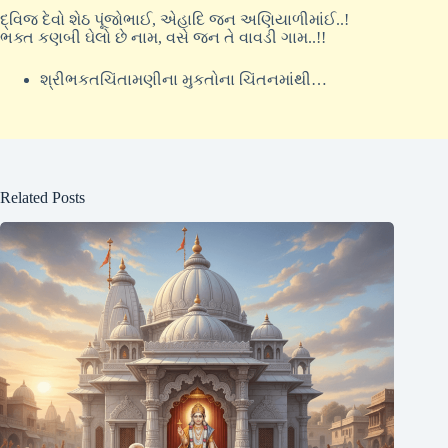
દ્વિજ દેવો શેઠ પૂંજોભાઈ, એહાદિ જન અણિયાળીમાંઈ..!
ભક્ત કણબી ઘેલો છે નામ, વસે જન તે વાવડી ગામ..!!
શ્રીભકતચિંતામણીના મુકતોના ચિંતનમાંથી…
Related Posts