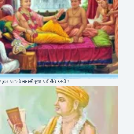
પ્રાતઃકાળની માનસીપૂજા કઈ રીતે કરવી ?