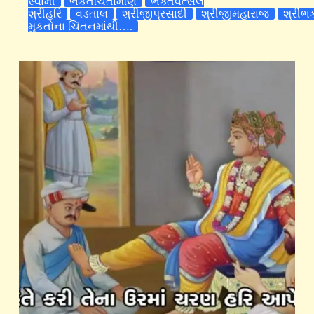
સ્વામી
ભકતચિંતામણિ
ભક્તવત્સલ
શ્રીહરિ
વડતાલ
શ્રીજીપ્રસાદી
શ્રીજીમહારાજ
શ્રીભ
મુકતોના ચિંતનમાંથી….