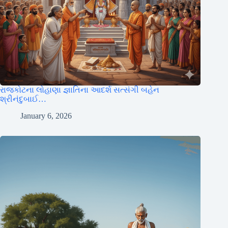
રાજકોટના લોહાણા જ્ઞાતિના આદર્શ સત્સંગી બહેન
શ્રીનંદુબાઈ…
January 6, 2026