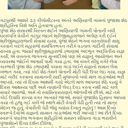
ગઢપુરથી આશરે ૩૩ કીલોમીટરના અંતરે અણિયાળી ગામનાં પુંજાશા શેઠ
શ્રીહરિના વિશે અતિ હેતવાળા હતા.
પુંજા શેઠ સંસારથી વિરક્ત થઈને અણિયાળી ગામની પોતાની બધી
ઘરસંપત્તિ વેચીને ગઢપુર જઇને શ્રીજીમહારાજને અર્પણ કરી દઈને
શ્રીજીમહારાજની સેવામાં રહ્યા, પુંજા શેઠને ભગવા વસ્ત્રોધારી સાધુ
કરવાને બદલે મહારાજે સમર્પિતભકત તરીકે વડતાલ ગાદીની સેવામાં
રાખ્યા હતા. જ્યારે શ્રીજીમહારાજે ડભાણમાં અદભુત અદ્વિતીય યજ્ઞ
કર્યો, એ વખતના જગતના મુત્સદીઓ પણ એ યજ્ઞનું આયોજન અને
વ્યવસ્થા જોઈને આશ્ચર્ય પામી ગયા હતા. આ વખતે સીધું વગેરે લેવા
કારભારી પુંજા શેઠ ડભાણથી પચાસ ગાડાં લઈને યજ્ઞનો સમાન લેવા
ખંભાત ગયા, ત્યાં કોઈ શેઠ તેમને પોતાની મોટી પેઢી ઉપર લઇ ગયા, યજ્ઞ
માટે ખરીદ કરવાના સામાનની યાદી મુજબનો બધો માલ ગાડાંઓમાં ભરી
આપ્યો, ત્યાં તો દિવસ આથમી ગયો એટલે માલ આપનાર શેઠે કહ્યું કે
દિવસ આથમ્યા પછી અમે નાણાંની લેવડ દેવડ કરતા નથી માટે કાલે
સવારે આવજો, અમે તો સ્વામિનારાયણને ઓળખીએ છીએ, માટે તમે
કોઈ ઉપાધિ રાખ્યા વગર અત્યારે જાઓ, સવારે પુંજાશેઠ હિસાબ આપવા
ગયા તો હજુ ગઈ કાલે જે સ્થળે મોટી વેપારી પેઢી હતી ત્યાં તો માત્ર
મેદાન જ હતું, વેપારીની પેઢી જેવું ક્યાંય દેખાતું નહોતું ! આમ દિવ્ય
સ્વરૂપે દેવોએ યજ્ઞનો સામાન ગાડાઓમાં ભરી આપ્યો ! આ રીતે દિવ્ય
સ્વરૂપે પધારેલા ભગવાન શ્રીહરિએ સમસ્ત સીધાના ગાડા ભરાવીને
પુંજાશેઠને દિવ્ય દર્શન દીધેલા.