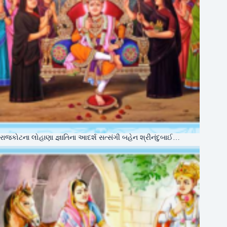
રાજકોટના લોહાણા જ્ઞાતિના આદર્શ સત્સંગી બહેન શ્રીનંદુબાઈ…