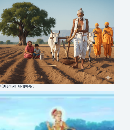
પીપરલાના કાનાભગત