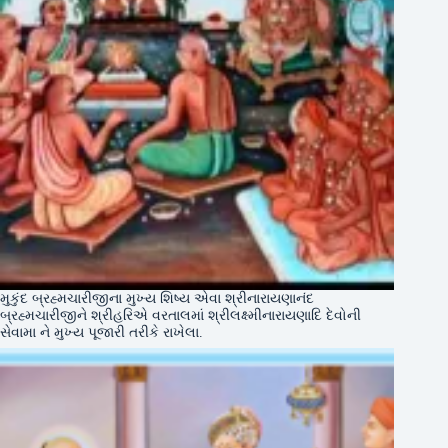
મુકુંદ બ્રહ્મચારીજીના મુખ્ય શિષ્ય એવા શ્રીનારાયણાનંદ
બ્રહ્મચારીજીને શ્રીહરિએ વરતાલમાં શ્રીલક્ષ્મીનારાયણાદિ દેવોની
સેવામા ને મુખ્ય પૂજારી તરીકે રાખેલા.