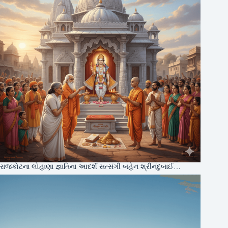
રાજકોટના લોહાણા જ્ઞાતિના આદર્શ સત્સંગી બહેન શ્રીનંદુબાઈ…