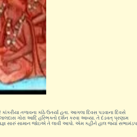
 કાંકરીયા તળાવના કાંઠે ઉતર્યા હતા. આગલા દિવસ પડવાના દિવસે
લાલદાસ ગોરા આદિ હરિભક્તો દર્શન કરવા આવ્યા. તે દંડવત્‌ પ્રણામ
ે જે યજ્ઞ સારું સામાન જોઇએ તે લાવી આપો. એમ કહીને હાલ જ્યાં સભામંડપ