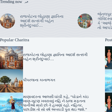
Trending now
જેતલપુર
રાજકોટના લોહાણા જ્ઞાતિના
ગોવિંદસ્
આદર્શ સત્સંગી બહેન
કે ‘આજે 
શ્રીનંદુબાઈ…
તો આપડે
Popular Charitra
Pos
રાજકોટના લોહાણા જ્ઞાતિના આદર્શ સત્સંગી
બહેન શ્રીનંદુબાઈ…
પીપરલાના કાનાભગત
માણાવદરના આલસી ઘાંચી કહે, “ઘોડાને કાંઇ
ખાણ-ખુટણ ખવરાવવું નહિ ને ઠાલા મફતના
પાનીઓ મારો છો તે હખણાં રહો. નહિતર,
પછાડીશ તો સો વર્ષ અબઘડી પુરા થઇ જશે.”