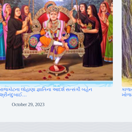
રાજકોટના લોહાણા જ્ઞાતિના આદર્શ સત્સંગી બહેન
કાળા
શ્રીનંદુબાઈ…
ખોળામ
October 29, 2023