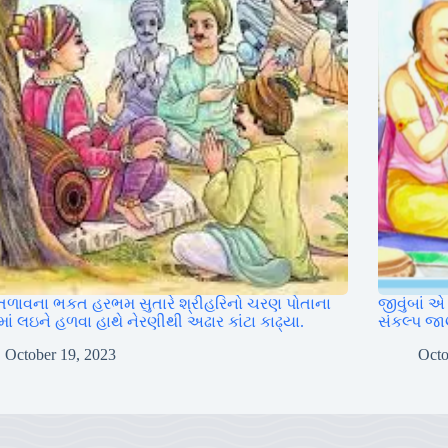
તળાવના ભકત હરભમ સુતારે શ્રીહરિનો ચરણ પોતાના
જીવુંબાં 
ાં લઇને હળવા હાથે નેરણીથી અઢાર કાંટા કાઢ્યા.
સંકલ્પ જાણ
October 19, 2023
Octo