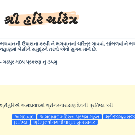
Skip
to
content
ભગવાનની ઉપાસના કરવી ને ભગવાનનાં ચરિત્ર ગાવવાં, સાંભળવાં ને ભગવાન
વહાણમાં બેસીને સમુદ્રને તરવો એવો સુગમ માર્ગ છે.
- ગઢપુર મધ્ય પ્રકરણ નું ૩૫મું
શ્રીહરિએ અમદાવાદમાં શ્રીનરનારાયણ દેવની પ્રતિષ્ઠા કરી
અમદાવાદ
અમદાવાદ મંદિરના પ્રથમ મહંત
શ્રીજીમહારાજ
પ્રતિષ્ઠા
શ્રીપુરુષોત્તમલીલામૃત સુખસાગર