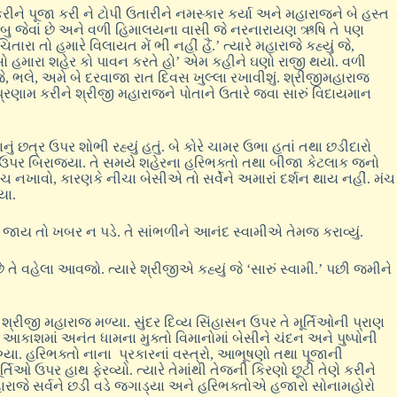
રીને પૂજા કરી ને ટોપી ઉતારીને નમસ્કાર કર્યા અને મહારાજને બે હસ્ત
્ષ તંબુ જેવાં છે અને વળી હિમાલયના વાસી જે નરનારાયણ ઋષિ તે પણ
 તો હમારે વિલાયત મેં ભી નહીં હૈં.’ ત્યારે મહારાજે કહ્યું જે,
 સો હમારા શહેર કો પાવન કરતે હો’ એમ કહીને ઘણો રાજી થયો. વળી
ં જે, ભલે, અમે બે દરવાજા રાત દિવસ ખુલ્લા રખાવીશું. શ્રીજીમહારાજ
ેબે પ્રણામ કરીને શ્રીજી મહારાજને પોતાને ઉતારે જવા સારું વિદાયમાન
છત્ર ઉપર શોભી રહ્યું હતું. બે કોરે ચામર ઉભા હતાં તથા છડીદારો
ા ઉપર બિરાજ્યા. તે સમયે શહેરના હરિભક્તો તથા બીજા કેટલાક જનો
ક મંચ નખાવો, કારણકે નીચા બેસીએ તો સર્વેને અમારાં દર્શન થાય નહીં. મંચ
યા.
લઇ જાય તો ખબર ન પડે. તે સાંભળીને આનંદ સ્વામીએ તેમજ કરાવ્યું.
છે તે વહેલા આવજો. ત્યારે શ્રીજીએ કહ્યું જે ‘સારું સ્વામી.’ પછી જમીને
શ્રીજી મહારાજ મળ્યા. સુંદર દિવ્ય સિંહાસન ઉપર તે મૂર્તિઓની પ્રાણ
ં. આકાશમાં અનંત ધામના મુક્તો વિમાનોમાં બેસીને ચંદન અને પુષ્પોની
ાગ્યા. હરિભક્તો નાના પ્રકારનાં વસ્ત્રો, આભૂષણો તથા પૂજાની
્તિઓ ઉપર હાથ ફેરવ્યો. ત્યારે તેમાંથી તેજની કિરણો છૂટી તેણે કરીને
હારાજે સર્વને છડી વડે જગાડ્યા અને હરિભક્તોએ હજારો સોનામહોરો