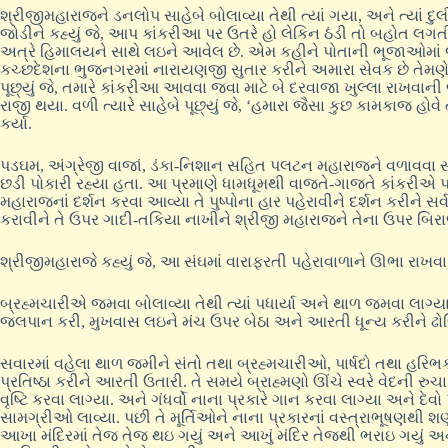
શ્રીજીમહારાજને ડનલોપ સાહેબે બોલાવ્યા તેથી ત્યાં ગયા, અને ત્યાં દ
જોડીને કહ્યું જે, આપ કાંકરીઆ પર ઉતરે હો લેકિન ઠંડી તો બહોત લગતી હ
અત્રે હિમાલયને સાથે લઇને આવેલ છે. એમ કહીને પોતાની ભૂજાઓમાં જે છાપો 
કચ્છદેશના ભુજનગરમાં નારાયણજી સુતાર કરીને અમારા સેવક છે તેમણે બ
પૂછ્યું જે, તમારે કાંકરીઆ આવવા જવા માટે બે દરવાજા ખુલ્લા રાખવાની જર
રાજી થયા. વળી ત્યારે સાહેબે પૂછ્યું જે, ‘હમારા જૈસા કુછ કામકાજ હોવે
કર્યા.
પડઘમ, અંગ્રેજી વાજાં, ડંકા-નિશાન સહિત પલટન મહારાજને વળાવવા સારું
છડી પોકારી રહ્યા હતા. આ પ્રમાણે ધામધૂમથી વાજતે-ગાજતે કાંકરીએ
મહારાજનાં દર્શન કરવા આવ્યા તે પુષ્પોના હાર પહેરાવીને દર્શન કરીને સર
કરાવીને તે ઉપર ગાદી-તકિયા નાખીને શ્રીજી મહારાજને તેના ઉપર બિરાજ
શ્રીજીમહારાજે કહ્યું જે, આ સંઘમાં વારાફરતી પહેરાવાળાને ઊભા રાખવા
બ્રહ્મચારીએ જમવા બોલાવ્યા તેથી ત્યાં પધાર્યા અને થાળ જમવા લાગ્યા. ત
જલપાન કરી, મુખવાસ લઇને મંચ ઉપર બેઠા અને આરતી ધૂન્ય કરીને ઢોલ
સવારમાં વહેલા થાળ જમીને સંતો તથા બ્રહ્મચારીઓ, પાર્ષદો તથા હરિભક્
પ્રતિષ્ઠા કરીને આરતી ઉતારી. તે સમયે બ્રાહ્મણો ઊંચે સ્વરે વેદની રુ
વૃષ્ટિ કરવા લાગ્યા. અને ગંધર્વો નાના પ્રકારે ગાન કરવા લાગ્યા અને 
સામગ્રીઓ લાવ્યા. પછી તે મૂર્તિઓને નાના પ્રકારનાં વસ્ત્રાભૂષણથી શણગા
આખા મંદિરમાં તેજ તેજ થઇ ગયું અને આખું મંદિર તેજથી ભરાઇ ગયું અ