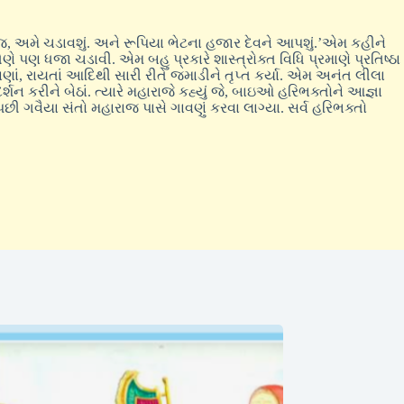
ાજ, અમે ચડાવશું. અને રૂપિયા ભેટના હજાર દેવને આપશું.’એમ કહીને
ણે પણ ધજા ચડાવી. એમ બહુ પ્રકારે શાસ્ત્રોક્ત વિધિ પ્રમાણે પ્રતિષ્ઠા
ાણાં, રાયતાં આદિથી સારી રીતે જમાડીને તૃપ્ત કર્યા. એમ અનંત લીલા
ન કરીને બેઠાં. ત્યારે મહારાજે કહ્યું જે, બાઇઓ હરિભક્તોને આજ્ઞા
પછી ગવૈયા સંતો મહારાજ પાસે ગાવણું કરવા લાગ્યા. સર્વ હરિભક્તો