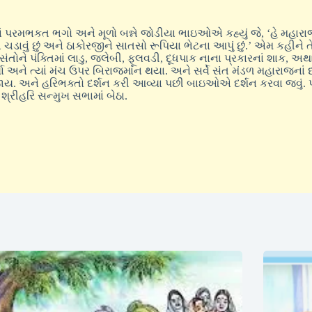
મનાં પરમભકત ભગો અને મૂળો બન્ને જોડીયા ભાઇઓએ કહ્યું જે, ‘હે મહાર
ચડાવું છું અને ઠાકોરજીને સાતસો રૂપિયા ભેટના આપું છું.’ એમ કહીને તે
ોને પંક્તિમાં લાડુ, જલેબી, ફૂલવડી, દૂધપાક નાના પ્રકારનાં શાક, અથ
અને ત્યાં મંચ ઉપર બિરાજમાન થયા. અને સર્વે સંત મંડળ મહારાજનાં દર્શ
રવા જાય. અને હરિભક્તો દર્શન કરી આવ્યા પછી બાઇઓએ દર્શન કરવા જવું. 
શ્રીહરિ સન્મુખ સભામાં બેઠા.