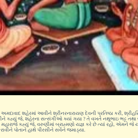
દાવાદ શહેરમાં આવીને શ્રીનરનારાયણ દેવની પ્રતિષ્ઠા કરી, શ્રીહરિ
 કહ્યું જે, શહેરના સત્સંગીઓ ક્યાં ગયા ? તે વખતે નથુભાઇ ભટ્ટ તથા 
ે મહારાજે કહ્યું જે, વરુણીમાં બ્રાહ્મણો યજ્ઞ કરે છે ત્યાં રહો, એમન
ાવીને પોતાને હાથે પીરસીને સર્વને જમાડ્યા.