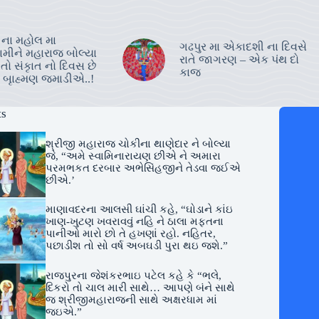
 ના મહોલ મા
ગઢપુર મા એકાદશી ના દિવસે
વામીને મહારાજ બોલ્યા
રાતે જાગરણ – એક પંથ દો
તો સંકૃાત નો દિવસ છે
કાજ
 બૃાહ્મણ જમાડીએ..!
ts
શ્રીજી મહારાજ ચોકીના થાણેદાર ને બોલ્યા
જે, “અમે સ્વામિનારાયણ છીએ ને અમારા
પરમભકત દરબાર અભેસિંહજીને તેડવા જઈએ
છીએ.’
માણાવદરના આલસી ઘાંચી કહે, “ઘોડાને કાંઇ
ખાણ-ખુટણ ખવરાવવું નહિ ને ઠાલા મફતના
પાનીઓ મારો છો તે હખણાં રહો. નહિતર,
પછાડીશ તો સો વર્ષ અબઘડી પુરા થઇ જશે.”
રાજપુરના જેશંકરભાઇ પટેલ કહે કે “ભલે,
દિકરો તો ચાલ મારી સાથે… આપણે બંને સાથે
જ શ્રીજીમહારાજની સાથે અક્ષરધામ માં
જઇએ.”