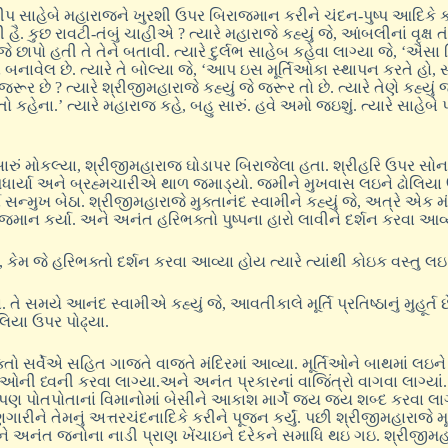
ુલીપ સાહેબે મહારાજને ખુરશી ઉપર બિરાજમાન કરીને ચંદન-પુષ્પ આદિકે ક
ૈ. કુછ રાવટી-તંબું ચાહીએ ? ત્યારે મહારાજે કહ્યું જે, આંબલીનાં વૃક
હતી તે તેને બતાવી. ત્યારે દુર્લભ સાહેબ કહેવા લાગ્યા જે, ‘ઐસા ચિતારા
નાવેલ છે. ત્યારે તે બોલ્યા જે, ‘આપ ઇસ મૂર્તિઓકા સ્થાપન કરતે હો,
ૂર છે ? ત્યારે શ્રીજીમહારાજે કહ્યું જે જરૂર તો છે. ત્યારે તેણે કહ્યુ
 તો કહેના.’ ત્યારે મહારાજ કહે, બહુ સારું. હવે અમો જઇશું. ત્યારે સાહ
 મોકલ્યા, શ્રીજીમહારાજ ઘોડાપર બિરાજેલા હતા. શ્રીહરિ ઉપર સોનાનું 
 પધાર્યા અને બ્રહ્મચારીએ થાળ જમાડ્યો. જમીને મુખવાસ લઇને ઢોલિય
્વ સન્મુખ બેઠા. શ્રીજીમહારાજે મુક્તાનંદ સ્વામીને કહ્યું જે, અત્રે એ
માન કર્યા. અને અનંત હરિભક્તો પુષ્પના હારો લાવીને દર્શન કરવા આવ્
, કેમ જે હરિભક્તો દર્શન કરવા આવ્યા હોય ત્યારે ત્યાંથી કોઇક વસ્તુ 
ે સમયે આનંદ સ્વામીએ કહ્યું જે, આવતીકાલે મૂર્તિ પ્રતિષ્ઠાનું મુહૂર્ત 
િયા ઉપર પોઢ્યા.
તો સર્વેએ સહિત ગાજતે વાજતે મંદિરમાં આવ્યા. મૂર્તિઓને બાથમાં લઇને 
ચાઓની ધ્વની કરવા લાગ્યા.અને અનંત પ્રકારનાં વાજિંત્રો વાગવા લાગ્યા
દેવો પણ પોતપોતાનાં વિમાનોમાં બેસીને આકાશ માર્ગે જય જય શબ્દ કરવા લ
રીને તેમનું અત્તરચંદનાદિકે કરીને પૂજન કર્યું. પછી શ્રીજીમહારાજે મૂર
ને અનંત જનોના નાડી પ્રાણ ખેંચાઇને દરેકને સમાધિ થઇ ગઇ. શ્રીજીમ