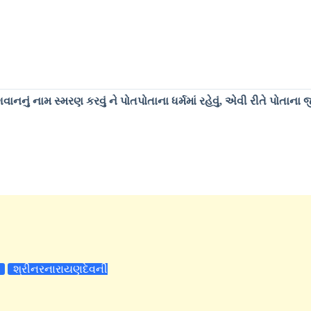
નું નામ સ્મરણ કરવું ને પોતપોતાના ધર્મમાં રહેવું, એવી રીતે પોતાના 
શ્રીનરનારાયણદેવની