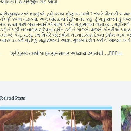
આદિકની ઠાકોરજીને ભેટ આપી.
શ્રીજીમહારાજે કહ્યું જે, હવે કળશ કોણ ચડાવશે ? ત્યારે પીઠવડી ગા
તેમણે કળશ ચઢાવ્યા. અને બોટાદના દેહોખાચર કહે ‘હે મહારાજ ! હું ધજા 
થઇ રહ્યા પછી બ્રહ્મચારીએ થાળ કરીને મહારાજને જમાડ્યા. મહારાજે સંત
કરીને પછી નરનારાયણદેવનાં દર્શન કરીને ગાજતે-વાજતે કાંકરીએ પધાર્યા 
કરો જે, વેલું, ગાડાં, રથ વિગેરે જોડાવીને નરનારાયણ દેવનાં દર્શન ક
બાઇભાઇ સર્વે શ્રીજી મહારાજની આજ્ઞા મુજબ દર્શન કરીને આવ્યાં અને 
– શ્રીપુરુષોત્તમલીલામૃતસુખસાગર અધ્યાય ૭૫માંથી….🙇🏻‍♂️🙏
Related Posts