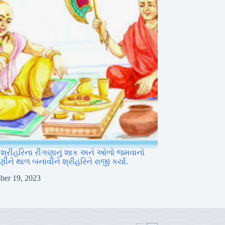
એ શ્રીહરિના રીંગણાનું શાક અને ઓળો જમવાનો
ીને થાળ બનાવીને શ્રીહરિને રાજી કર્યા.
ber 19, 2023