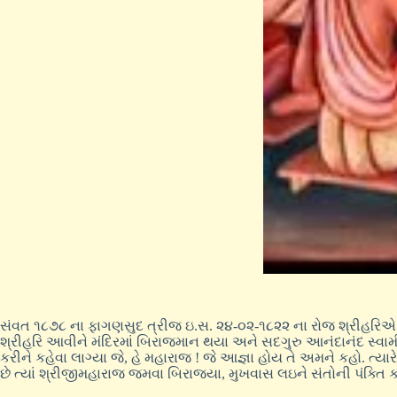
સંવત ૧૮૭૮ ના ફાગણસુદ ત્રીજ ઇ.સ. ૨૪-૦૨-૧૮૨૨ ના રોજ શ્રીહરિએ અમ
શ્રીહરિ આવીને મંદિરમાં બિરાજમાન થયા અને સદગુરુ આનંદાનંદ સ્વામીને
કરીને કહેવા લાગ્યા જે, હે મહારાજ ! જે આજ્ઞા હોય તે અમને કહો. ત્યાર
છે ત્યાં શ્રીજીમહારાજ જમવા બિરાજ્યા, મુખવાસ લઇને સંતોની પંક્તિ કર