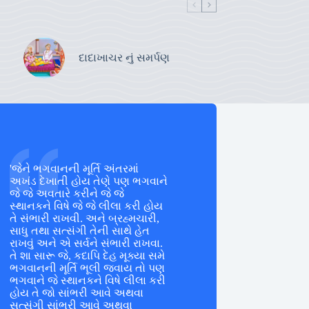
દાદાખાચર નું સમર્પણ
'જેને ભગવાનની મૂર્તિ અંતરમાં
અખંડ દેખાતી હોય તેણે પણ ભગવાને
જે જે અવતારે કરીને જે જે
સ્થાનકને વિષે જે જે લીલા કરી હોય
તે સંભારી રાખવી. અને બ્રહ્મચારી,
સાધુ તથા સત્સંગી તેની સાથે હેત
રાખવું અને એ સર્વને સંભારી રાખવા.
તે શા સારૂ જે, કદાપિ દેહ મૂક્યા સમે
ભગવાનની મૂર્તિ ભૂલી જવાય તો પણ
ભગવાને જે સ્થાનકને વિષે લીલા કરી
હોય તે જો સાંભરી આવે અથવા
સત્સંગી સાંભરી આવે અથવા